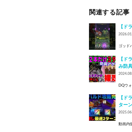
関連する記事
【ド
2026.01
ゴッドハ
【ド
み防具
2024.08
DQウォ
【ド
ター
2025.06
動画内使用