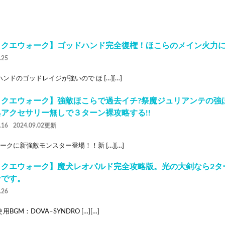
ラクエウォーク】ゴッドハンド完全復権！ほこらのメイン火力
.25
ンドのゴッドレイジが強いので ほ […][…]
ラクエウォーク】強敵ほこらで過去イチ?祭魔ジュリアンテの強
アクセサリー無しで３ターン裸攻略する!!
.16
2024.09.02更新
ークに新強敵モンスター登場！！新 […][…]
ラクエウォーク】魔犬レオパルド完全攻略版。光の大剣なら2タ
ンです。
.26
BGM：DOVA–SYNDRO […][…]