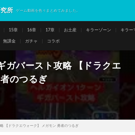
研究所
ゲーム動画を色々まとめてみました。
15章
16章
17章
お土産
キラーゾーン
キラー
無課金
ガチャ
コラボ
 ギガバースト攻略 【ドラクエ
勇者のつるぎ
攻略 【ドラクエウォーク】 メガモン 勇者のつるぎ