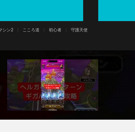
マシン2
こころ道
初心者
守護天使