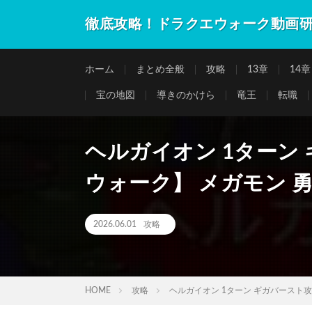
徹底攻略！ドラクエウォーク動画
ホーム
まとめ全般
攻略
13章
14章
宝の地図
導きのかけら
竜王
転職
ヘルガイオン 1ターン
ウォーク】 メガモン 
2026.06.01
攻略
HOME
攻略
ヘルガイオン 1ターン ギガバースト