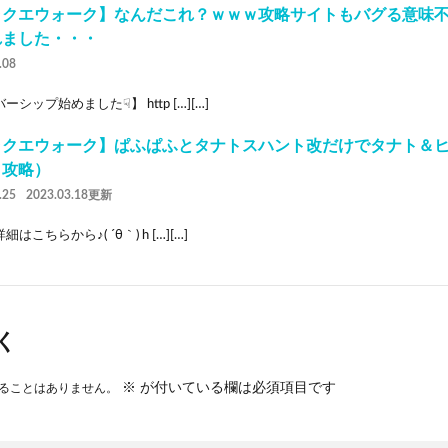
ラクエウォーク】なんだこれ？ｗｗｗ攻略サイトもバグる意味
れました・・・
.08
ーシップ始めました☟】 http […][…]
ラクエウォーク】ぱふぱふとタナトスハント改だけでタナト＆
タ攻略）
.25
2023.03.18更新
はこちらから♪( ´θ｀) h […][…]
く
※
が付いている欄は必須項目です
ることはありません。