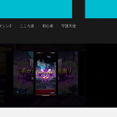
マシン2
こころ道
初心者
守護天使