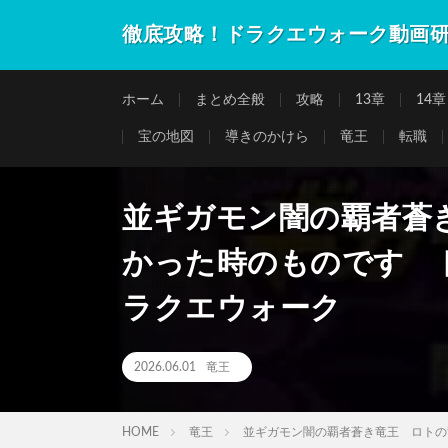
徹底攻略！ドラクエウォーク動画
ホーム
まとめ全般
攻略
13章
14章
宝の地図
導きのかけら
竜王
転職
並ギガモン闇の覇者蒼
かった時のものです ド
ラクエウォーク
2026.06.01
竜王
HOME
竜王
並ギガモン闇の覇者蒼き竜王 ロトの