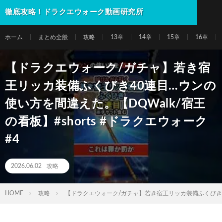
徹底攻略！ドラクエウォーク動画研究所
ホーム
まとめ全般
攻略
13章
14章
15章
16章
【ドラクエウォーク/ガチャ】若き宿
王リッカ装備ふくびき40連目…ウンの
使い方を間違えた。【DQWalk/宿王
の看板】#shorts #ドラクエウォーク
#4
2026.06.02
攻略
HOME
攻略
【ドラクエウォーク/ガチャ】若き宿王リッカ装備ふくびき40連