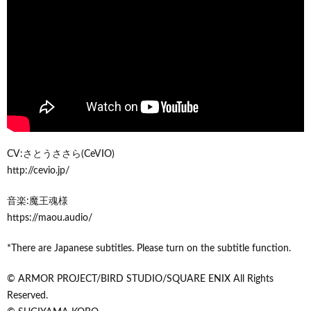
CV:さとうささら(CeVIO)
http://cevio.jp/
音楽:魔王魂様
https://maou.audio/
*There are Japanese subtitles. Please turn on the subtitle function.
© ARMOR PROJECT/BIRD STUDIO/SQUARE ENIX All Rights
Reserved.