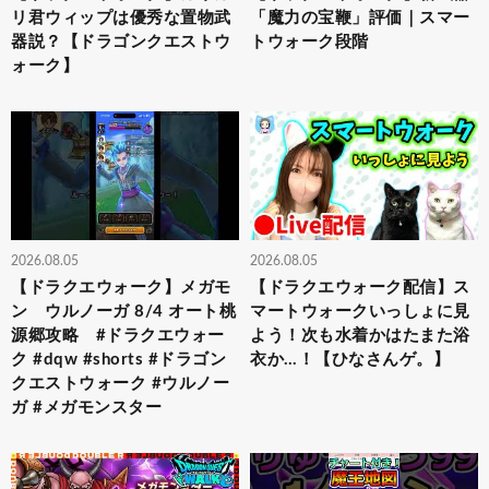
リ君ウィップは優秀な置物武
「魔力の宝鞭」評価｜スマー
器説？【ドラゴンクエストウ
トウォーク段階
ォーク】
2026.08.05
2026.08.05
【ドラクエウォーク】メガモ
【ドラクエウォーク配信】ス
ン ウルノーガ 8/4 オート桃
マートウォークいっしょに見
源郷攻略 #ドラクエウォー
よう！次も水着かはたまた浴
ク #dqw #shorts #ドラゴン
衣か…！【ひなさんゲ。】
クエストウォーク #ウルノー
ガ #メガモンスター