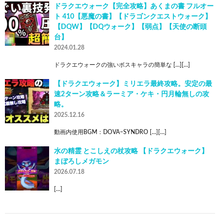
ドラクエウォーク【完全攻略】あくまの書 フルオー
ト 410【悪魔の書】【ドラゴンクエストウォーク】
【DQW】【DQウォーク】【弱点】【天使の断頭
台】
2024.01.28
ドラクエウォークの強いボスキャラの簡単な […][…]
【ドラクエウォーク】ミリエラ最終攻略。安定の最
速2ターン攻略＆ラーミア・ケキ・円月輪無しの攻
略。
2025.12.16
動画内使用BGM：DOVA–SYNDRO […][…]
水の精霊 とこしえの杖攻略 【ドラクエウォーク】
まぼろしメガモン
2026.07.18
[…]