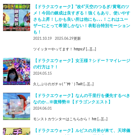
【ドラクエウォーク】”改4”天空のつるぎ/黄竜のツ
メ！今回の錬成は良すぎる！強くもあり、使いやす
さも上昇！しかも良い所は他にも､､､！これはユー
ザーにとって希望しかない！表彰台特別モーション
も！
2021.10.19
2025.06.29更新
ツイッターやってます！ https:// […][…]
【ドラクエウォーク】女王様？シドー？マイレージ
の行方は？！
2024.05.15
久しぶりのガチャ( *´艸｀) Twit […][…]
【ドラクエウォーク】なんの千里行を優先するべき
なのか…※復帰勢※【ドラゴンクエスト】
2024.06.01
モンストカウンターはこちらから！ htt […][…]
【ドラクエウォーク】ルビスの月斧が来て、天球儀