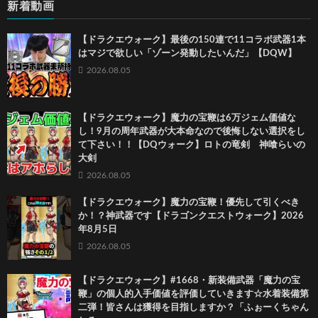
新着動画
【ドラクエウォーク】最後の150連で11コラボ武器1本
はマジで欲しい「ゾーン発動したいんだ」【DQW】
2026.08.05
【ドラクエウォーク】魔力の宝鞭は6万ジェム価値な
し！9月の周年武器が大本命なので後悔しない選択をし
て下さい！！【DQウォーク】ロトの竜剣 神喰らいの
大剣
2026.08.05
【ドラクエウォーク】魔力の宝鞭！優先して引くべき
か！？神武器です【ドラゴンクエストウォーク】2026
年8月5日
2026.08.05
【ドラクエウォーク】#1668・新装備武器「魔力の宝
鞭」の個人的入手価値を評価していきます☆水着装備第
二弾！皆さんは獲得を目指しますか？「ふぉーくちゃん