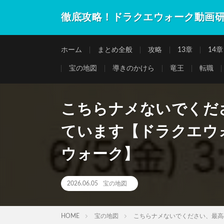
徹底攻略！ドラクエウォーク動画
ホーム
まとめ全般
攻略
13章
14章
宝の地図
導きのかけら
竜王
転職
こちらナメないでくだ
ています【ドラクエウ
ウォーク】
2026.06.05
宝の地図
HOME
宝の地図
こちらナメないでください、最高