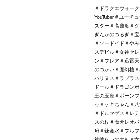
＃ドラクエウォーク
YouTuber＃
スター＃高難度＃グ
ぎんがのつるぎ＃宝
＃ソードイド＃やみ
スデビル＃女神セレ
ン＃ブレア＃迅雷天
のつかい＃魔幻槍＃
バリヌス＃ラプラス
ドール＃ドラゴンボ
王の玉座＃ボーンフ
ゥ＃ケキちゃん＃八
＃ドルマゲス＃レテ
スの杖＃魔犬レオパ
扇＃錬金水＃ブルフ
神喰らいの大剣＃女