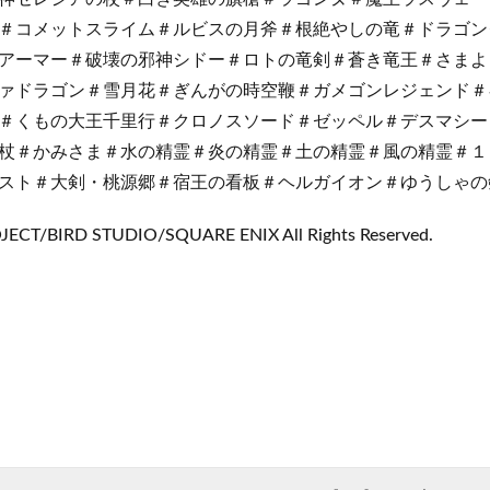
＃コメットスライム＃ルビスの月斧＃根絶やしの竜＃ドラゴン
アーマー＃破壊の邪神シドー＃ロトの竜剣＃蒼き竜王＃さまよ
ァドラゴン＃雪月花＃ぎんがの時空鞭＃ガメゴンレジェンド＃
＃くもの大王千里行＃クロノスソード＃ゼッペル＃デスマシー
杖＃かみさま＃水の精霊＃炎の精霊＃土の精霊＃風の精霊＃１
スト＃大剣・桃源郷＃宿王の看板＃ヘルガイオン＃ゆうしゃの
CT/BIRD STUDIO/SQUARE ENIX All Rights Reserved.