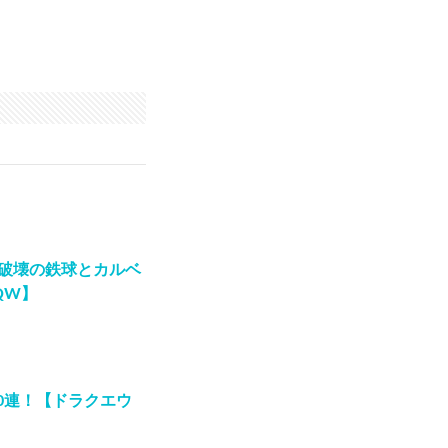
】破壊の鉄球とカルベ
QW】
0連！【ドラクエウ