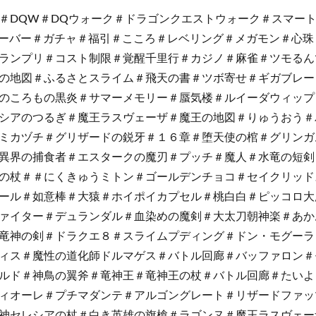
＃DQW＃DQウォーク＃ドラゴンクエストウォーク＃スマー
ユーチューバー＃ガチャ＃福引＃こころ＃レベリング＃メガモン＃心
ランプリ＃コスト制限＃覚醒千里行＃カジノ＃麻雀＃ツモるん
の地図＃ふるさとスライム＃飛天の書＃ツボ寄せ＃ギガブレー
のころもの黒炎＃サマーメモリー＃蜃気楼＃ルイーダウィップ
シアのつるぎ＃魔王ラスヴェーザ＃魔王の地図＃りゅうおう＃
ミカヅチ＃グリザードの鋭牙＃１６章＃堕天使の棺＃グリンガ
異界の捕食者＃エスタークの魔刃＃プッチ＃魔人＃水竜の短剣
の杖＃＃にくきゅうミトン＃ゴールデンチョコ＃セイクリッド
ール＃如意棒＃大猿＃ホイポイカプセル＃桃白白＃ピッコロ大
ァイター＃デュランダル＃血染めの魔剣＃大太刀朝神楽＃あか
竜神の剣＃ドラクエ８＃スライムプディング＃ドン・モグーラ
ィス＃魔性の道化師ドルマゲス＃バトル回廊＃バッファロン＃
ルド＃神鳥の翼斧＃竜神王＃竜神王の杖＃バトル回廊＃たいよ
ィオーレ＃プチマダンテ＃アルゴングレート＃リザードファッ
神セレシアの杖＃白き英雄の旗槍＃ラゴンヌ＃魔王ラスヴェー