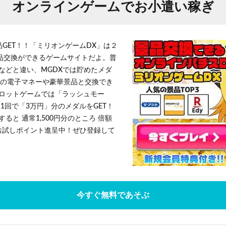
オンラインゲームでお小遣い稼ぎ
品GET！！「ミリオンゲームDX」は２
景品交換ができるゲームサイトだよ。普
などと違い、MGDXでは貯めたメダ
h」等の電子マネーや豪華景品と交換でき
ロットゲームでは「ラッシュモー
1回で「3万円」分のメダルをGET！
ると 通常1,500円分のところ 倍額
」お試しポイント進呈中！ぜひ登録して
今すぐ無料であそぶ