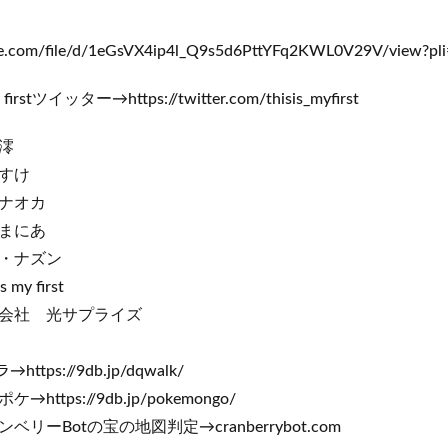
gle.com/file/d/1eGsVX4ip4l_Q9s5d6PttYFq2KWL0V29V/view?pl
irstツイッター→https://twitter.com/thisis_myfirst
澪
け
オカ
にあ
ズン
y first
光サプライズ
tps://9db.jp/dqwalk/
//9db.jp/pokemongo/
の宝の地図判定→cranberrybot.com