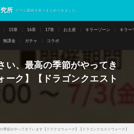
研究所
ゲーム動画を色々まとめてみました。
15章
16章
17章
お土産
キラーゾーン
キラー
無課金
ガチャ
コラボ
さい、最高の季節がやってき
ォーク】【ドラゴンクエスト
の季節がやってきています【ドラクエウォーク】【ドラゴンクエストウォーク】