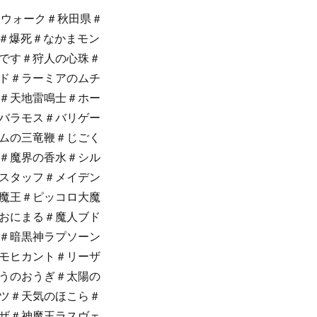
トウォーク＃秋田県＃
珠＃爆死＃なかまモン
です＃狩人の心珠＃
ド＃ラーミアのムチ
＃天地雷鳴士＃ホー
バラモス＃バリゲー
ムの三竜鞭＃じごく
＃魔界の香水＃シル
スタッフ＃メイデン
魔王＃ピッコロ大魔
おにまる＃魔人ブド
＃暗黒神ラプソーン
モヒカント＃リーザ
うのおうぎ＃太陽の
ツ＃天気のほこら＃
ザ＃神魔王ラスヴェ