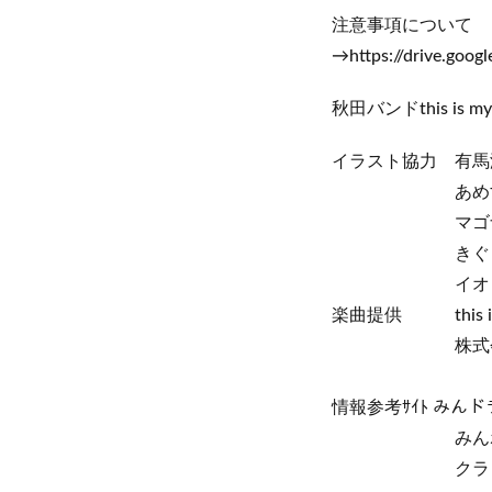
注意事項について
→https://drive.goo
秋田バンドthis is my f
イラスト協力 有馬
あめす
マゴナ
きぐま
イオ・ナ
楽曲提供 this is m
株式会社 
情報参考ｻｲﾄ みんドラ→ht
みんポケ→https:
クランベリーBot