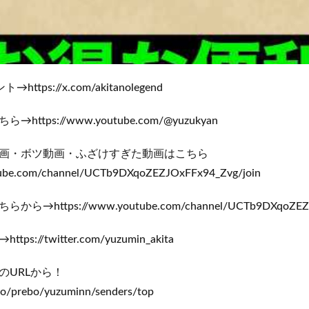
tps://x.com/akitanolegend
tps://www.youtube.com/@yuzukyan
画・ボツ動画・ふざけすぎた動画はこちら
ube.com/channel/UCTb9DXqoZEZJOxFFx94_Zvg/join
https://www.youtube.com/channel/UCTb9DXqoZEZJO
://twitter.com/yuzumin_akita
のURLから！
kyo/prebo/yuzuminn/senders/top