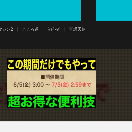
マシン2
こころ道
初心者
守護天使