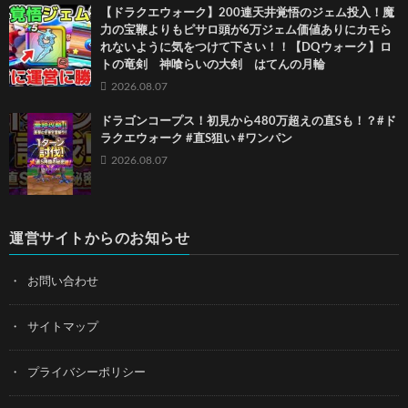
【ドラクエウォーク】200連天井覚悟のジェム投入！魔
力の宝鞭よりもピサロ頭が6万ジェム価値ありにカモら
れないように気をつけて下さい！！【DQウォーク】ロ
トの竜剣 神喰らいの大剣 はてんの月輪
2026.08.07
ドラゴンコープス！初見から480万超えの直Sも！？#ド
ラクエウォーク #直S狙い #ワンパン
2026.08.07
運営サイトからのお知らせ
お問い合わせ
サイトマップ
プライバシーポリシー