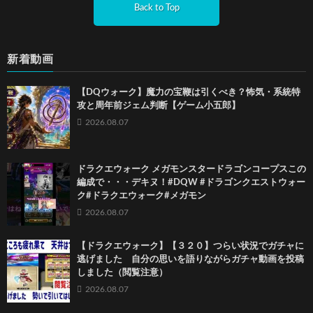
Back to Top
新着動画
【DQウォーク】魔力の宝鞭は引くべき？怖気・系統特
攻と周年前ジェム判断【ゲーム小五郎】
2026.08.07
ドラクエウォーク メガモンスタードラゴンコープスこの
編成で・・・デキヌ！#DQW #ドラゴンクエストウォー
ク#ドラクエウォーク#メガモン
2026.08.07
【ドラクエウォーク】【３２０】つらい状況でガチャに
逃げました 自分の思いを語りながらガチャ動画を投稿
しました（閲覧注意）
2026.08.07