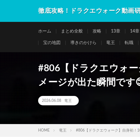
徹底攻略！ドラクエウォーク動画
ホーム
まとめ全般
攻略
13章
14章
宝の地図
導きのかけら
竜王
転職
#806【ドラクエウォー
メージが出た瞬間です
2026.06.08
竜王
HOME
竜王
#806【ドラクエウォーク】自身初！1