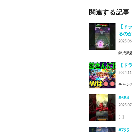
関連する記事
【ド
るのか
2025.06
錬成武器
【ド
2024.11
チャンネ
#58
2025.07
[…]
#79