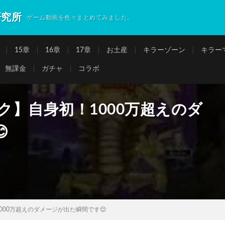
研究所
ゲーム動画を色々まとめてみました。
15章
16章
17章
お土産
キラーゾーン
キラー
無課金
ガチャ
コラボ
ク】自身初！1000万超えのダ

000万超えのダメージが出た瞬間です😊