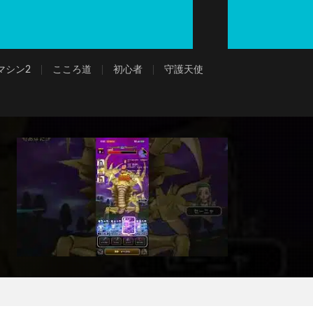
マシン2
こころ道
初心者
守護天使