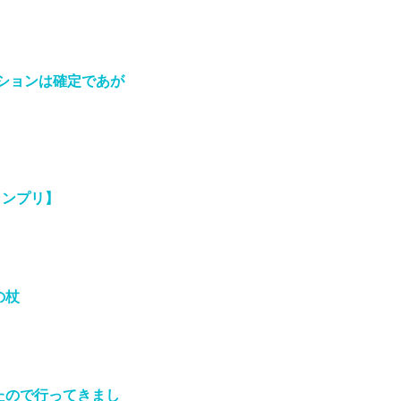
ションは確定であが
ランプリ】
の杖
たので行ってきまし