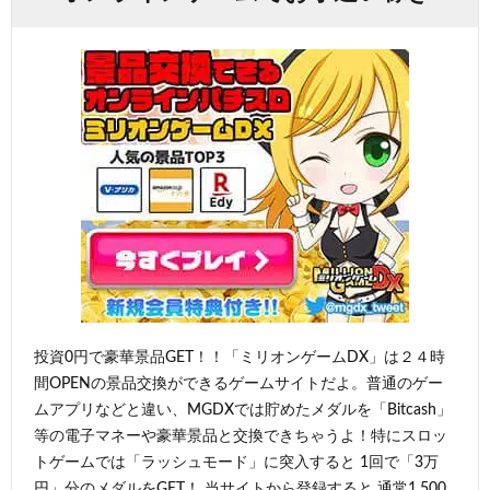
投資0円で豪華景品GET！！「ミリオンゲームDX」は２４時
間OPENの景品交換ができるゲームサイトだよ。普通のゲー
ムアプリなどと違い、MGDXでは貯めたメダルを「Bitcash」
等の電子マネーや豪華景品と交換できちゃうよ！特にスロッ
トゲームでは「ラッシュモード」に突入すると 1回で「3万
円」分のメダルをGET！ 当サイトから登録すると 通常1,500