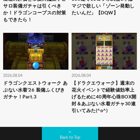
サロ装備ガチャは引くべき
マジで欲しい「ゾーン発動し
か！ドラゴンコープスの対策
たいんだ」【DQW】
もできたら！
2026.08.04
2026.08.04
ドラゴンクエストウォーク あ
【ドラクエウォーク】週末の
ぶない水着’26 装備ふくびき
花火イベントで経験値効率上
ガチャ！Part.3
げるために40周年心珠BOX開
封＆あぶない水着ガチャ30連
引いてみた(^o^)
Back to Top