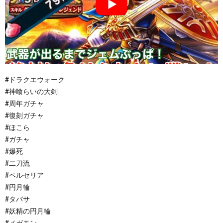
#ドラクエウォーク
#神喰らいの大剣
#周年ガチャ
#復刻ガチャ
#ほこら
#ガチャ
#爆死
#二刀流
#ペルセリア
#円月輪
#タバサ
#妖精の円月輪