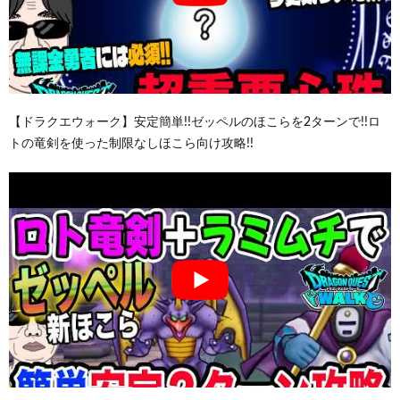
【ドラクエウォーク】安定簡単!!ゼッペルのほこらを2ターンで!!ロ
トの竜剣を使った制限なしほこら向け攻略!!