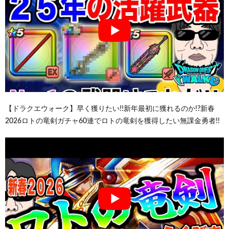
【ドラクエウォーク】早く獲りたい!!新年最初に獲れるのか!?新春
2026ロトの竜剣ガチャ60連でロトの竜剣を獲得したい無課金勇者!!