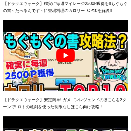
【ドラクエウォーク】確実に毎週マイレージ2500P獲得を!!もぐもぐ
の書～たべるんです～に登場料理のカロリーTOP10を解説!!
【ドラクエウォーク】安定簡単!!ガメゴンレジェンドのほこらを2タ
ーンで!!ロトの竜剣を使った制限なしほこら向け攻略!!