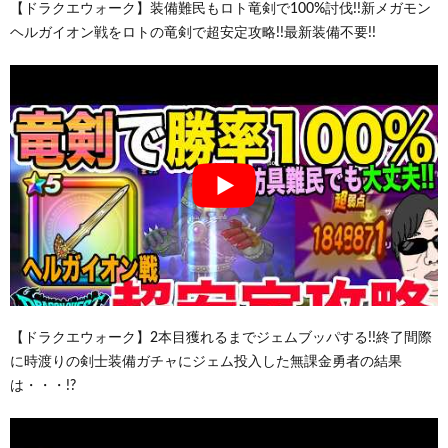
【ドラクエウォーク】装備難民もロト竜剣で100%討伐!!新メガモン
ヘルガイオン戦をロトの竜剣で超安定攻略!!最新装備不要!!
【ドラクエウォーク】2本目獲れるまでジェムブッパする!!終了間際
に時渡りの剣士装備ガチャにジェム投入した無課金勇者の結果
は・・・!?