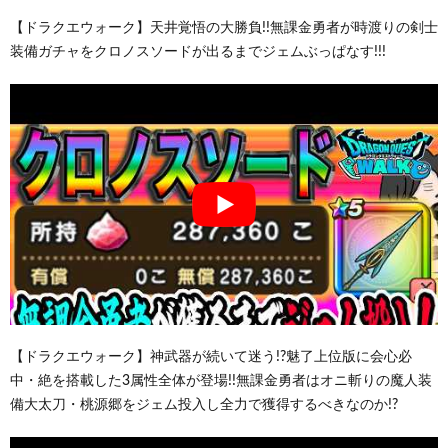
【ドラクエウォーク】天井覚悟の大勝負!!無課金勇者が時渡りの剣士
装備ガチャをクロノスソードが出るまでジェムぶっぱなす!!!
【ドラクエウォーク】神武器が続いて迷う!?魅了上位版に会心必
中・絶を搭載した3属性全体が登場!!無課金勇者はオニ斬りの魔人装
備大太刀・桃源郷をジェム投入し全力で獲得するべきなのか!?