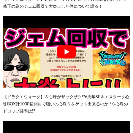
修正の為のジェム回収で大炎上した件について語る！
【ドラクエウォーク】Ｓ心珠がザックザク!?6周年SP＆エスターク心
珠BOX計1000箱開封で狙いの心珠Ｓをゲット出来るのか!?Ｓ心珠の
ドロップ確率は!?