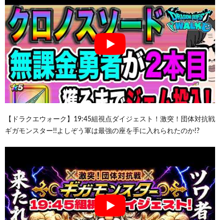
【ドラクエウォーク】19:45組視点ダイジェスト！激突！団体対抗戦
ギガモンスター!!よしぞう軍は最強の座を手に入れられたのか!?