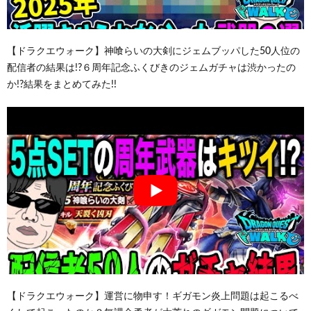
【ドラクエウォーク】神喰らいの大剣にジェムブッパした50人位の
配信者の結果は!?６周年記念ふくびきのジェムガチャは渋かったの
か!?結果をまとめてみた!!
【ドラクエウォーク】運営に物申す！ギガモン炎上問題は起こるべ