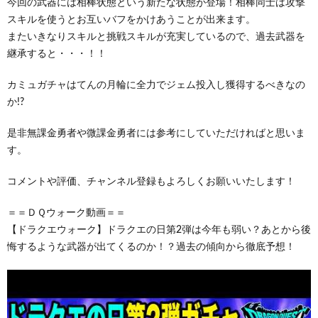
今回の武器には相棒状態という新たな状態が登場！相棒同士は攻撃
スキルを使うとお互いバフをかけあうことが出来ます。
またいきなりスキルと挑戦スキルが充実しているので、過去武器を
継承すると・・・！！
カミュガチャはてんの月輪に全力でジェム投入し獲得するべきなの
か!?
是非無課金勇者や微課金勇者には参考にしていただければと思いま
す。
コメントや評価、チャンネル登録もよろしくお願いいたします！
＝＝ＤＱウォーク動画＝＝
【ドラクエウォーク】ドラクエの日第2弾は今年も弱い？あとから後
悔するような武器が出てくるのか！？過去の傾向から徹底予想！