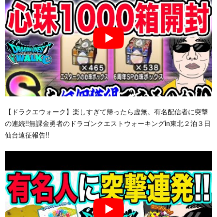
【ドラクエウォーク】楽しすぎて帰ったら虚無。有名配信者に突撃
の連続!!無課金勇者のドラゴンクエストウォーキングin東北２泊３日
仙台遠征報告!!