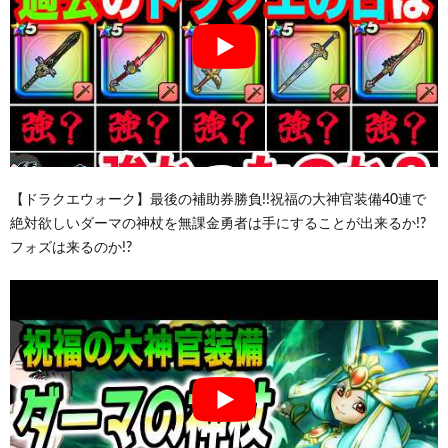
【ドラクエウォーク】最後の補助券勝負!!祝福の大神官装備40連で
絶対欲しいダーマの神杖を無課金勇者は手にすることが出来るか!?
フォズは来るのか!?