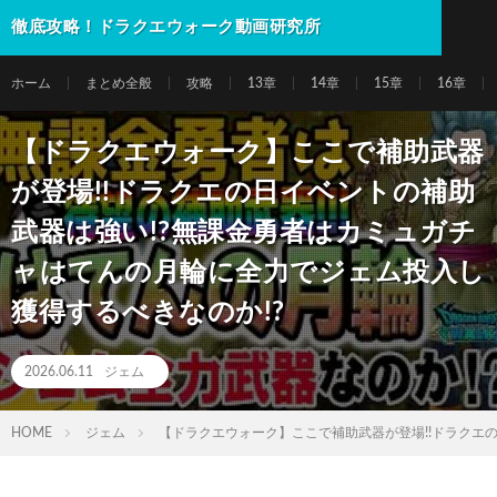
徹底攻略！ドラクエウォーク動画研究所
ホーム
まとめ全般
攻略
13章
14章
15章
16章
【ドラクエウォーク】ここで補助武器
が登場!!ドラクエの日イベントの補助
武器は強い!?無課金勇者はカミュガチ
ャはてんの月輪に全力でジェム投入し
獲得するべきなのか!?
2026.06.11
ジェム
HOME
ジェム
【ドラクエウォーク】ここで補助武器が登場!!ドラクエ