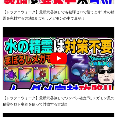
【ドラクエウォーク】最新武器無しでも被弾ゼロで勝てます!!水の精
霊を完封する方法!!まぼろしメガモンの中で最弱!?
【ドラクエウォーク】最新武器無しでワンパン確定!!幻メガモン風の
精霊をロト竜剣を使って討伐する方法!!