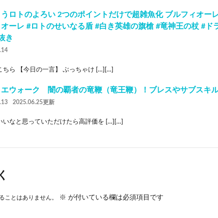
うロトのよろい 2つのポイントだけで超雑魚化 ブルフィオーレ
オーレ #ロトのせいなる盾 #白き英雄の旗槍 #竜神王の杖 #ドラ
抜き
.14
ちら 【今日の一言】 ぶっちゃけ […][…]
クエウォーク 闇の覇者の竜鞭（竜王鞭）！ブレスやサブスキ
.13
2025.06.25更新
いなと思っていただけたら高評価を […][…]
く
※
が付いている欄は必須項目です
ることはありません。