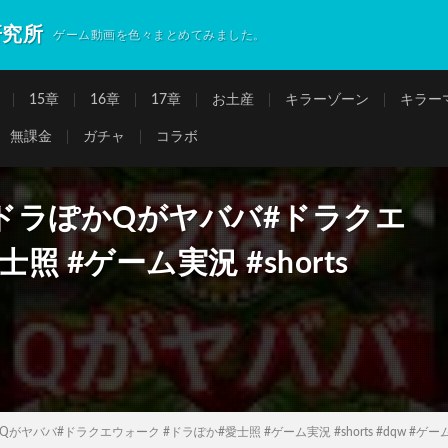
研究所
ゲーム動画を色々まとめてみました。
15章
16章
17章
お土産
キラーゾーン
キラー
無課金
ガチャ
コラボ
ドラぽかQがヤババ#ドラクエ
 #ゲーム実況 #shorts
ババ#ドラクエウォーク #ドラぽか#愛士照 #ゲーム実況 #shorts #dqw #ゲー