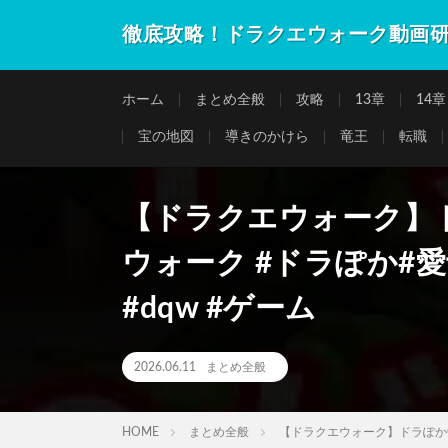
徹底攻略！ドラクエウォーク動画
ホーム
まとめ全般
攻略
13章
14章
宝の地図
導きのかけら
竜王
転職
【ドラクエウォーク】
ウォーク #ドラぽか#愛士照
#dqw #ゲーム
2026.06.11
まとめ全般
HOME
まとめ全般
【ドラクエウォーク】ドラぽかQがヤ