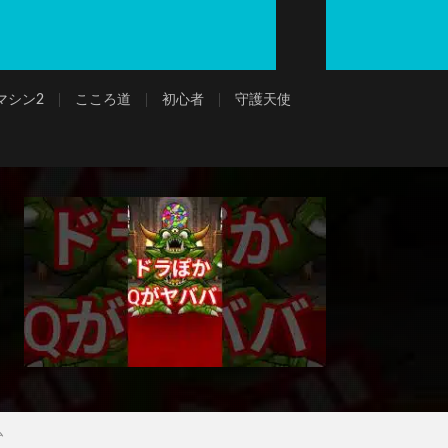
マシン2
こころ道
初心者
守護天使
ム