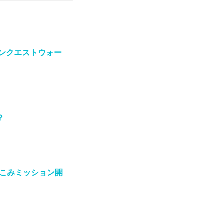
ゴンクエストウォー
？
こみミッション開