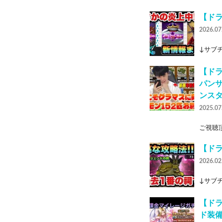
【ド
2026.07
↓サブチャ
【ド
パン
ンス
2025.07
ご視聴頂
【ド
2026.02
↓サブチャ
【ドラ
ド装