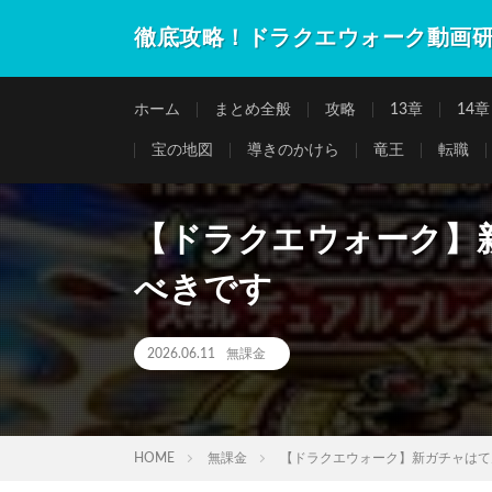
徹底攻略！ドラクエウォーク動画
ホーム
まとめ全般
攻略
13章
14章
宝の地図
導きのかけら
竜王
転職
【ドラクエウォーク】
べきです
2026.06.11
無課金
HOME
無課金
【ドラクエウォーク】新ガチャはて