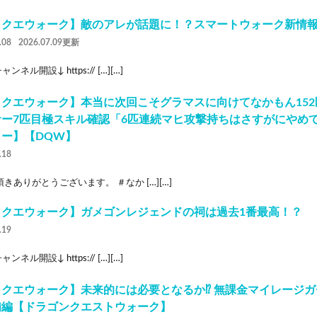
ラクエウォーク】敵のアレが話題に！？スマートウォーク新情
.08
2026.07.09更新
ンネル開設↓ https:// […][…]
ラクエウォーク】本当に次回こそグラマスに向けてなかもん152
サー7匹目極スキル確認「6匹連続マヒ攻撃持ちはさすがにやめ
ター】【DQW】
.18
きありがとうございます。 ＃なか […][…]
ラクエウォーク】ガメゴンレジェンドの祠は過去1番最高！？
.19
ンネル開設↓ https:// […][…]
クエウォーク】未来的には必要となるか⁉︎ 無課金マイレージガ
備編【ドラゴンクエストウォーク】