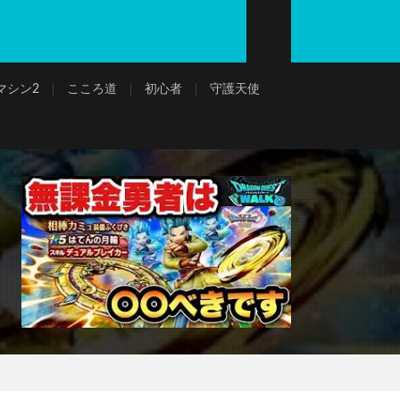
マシン2
こころ道
初心者
守護天使