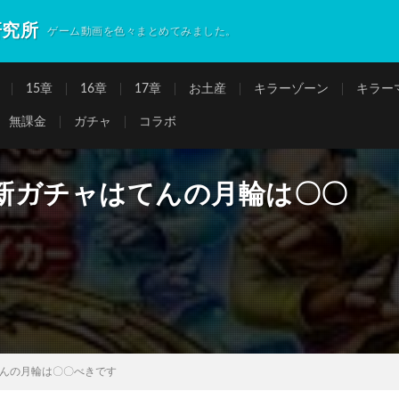
研究所
ゲーム動画を色々まとめてみました。
15章
16章
17章
お土産
キラーゾーン
キラー
無課金
ガチャ
コラボ
新ガチャはてんの月輪は〇〇
んの月輪は〇〇べきです