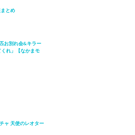
報まとめ
匹お別れ会&キラー
てくれ」【なかまモ
チャ 天使のレオター