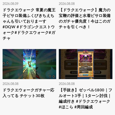
2026.08.09
2026.08.08
ドラクエウォーク 常夏の魔王
【ドラクエウォーク】魔力の
子ピサロ装備ふくびきちえち
宝鞭の評価と水着ピサロ装備
ゃんも引いておりまーす
のガチャ優先度！今はこのガ
#DQW #ドラゴンクエストウ
チャを引くべき！
ォーク#ドラクエウォーク#ガ
チャ
2026.08.08
2026.08.08
ドラクエウォークガチャ一応
【手抜き】ゼッペル1800｜フ
入ってる チケット30枚
ルオート3手｜1ターン討伐｜
編成付き #ドラクエウォーク
#ほこら #周回編成