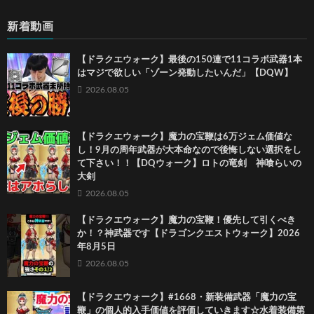
新着動画
【ドラクエウォーク】最後の150連で11コラボ武器1本
はマジで欲しい「ゾーン発動したいんだ」【DQW】
2026.08.05
【ドラクエウォーク】魔力の宝鞭は6万ジェム価値な
し！9月の周年武器が大本命なので後悔しない選択をし
て下さい！！【DQウォーク】ロトの竜剣 神喰らいの
大剣
2026.08.05
【ドラクエウォーク】魔力の宝鞭！優先して引くべき
か！？神武器です【ドラゴンクエストウォーク】2026
年8月5日
2026.08.05
【ドラクエウォーク】#1668・新装備武器「魔力の宝
鞭」の個人的入手価値を評価していきます☆水着装備第