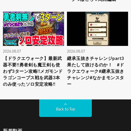
2026.08.07
2026.08.07
【ドラクエウォーク】最新武
継承玉抜きチャレンジpart3
器不要!!勇者剣も魔王剣も使
果たして抜けるのか！ #ド
わず3ターン攻略!!メガモンド
ラクエウォーク#継承玉抜き
ラゴンコープス戦を武器3本
チャレンジ#なかまモンスタ
のみ使ったソロ安定攻略!!
ー
Back to Top