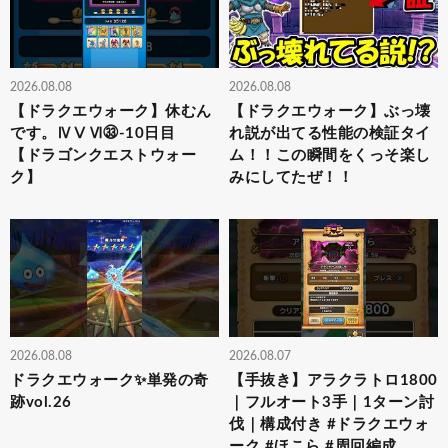
2026.08.08
2026.08.08
【ドラクエウォーク】休むん
【ドラクエウォーク】ぶっ壊
です。ⅣⅤⅥ㉝-10日目
れ説が出てる性能の検証タイ
【ドラゴンクエストウォー
ム！！この瞬間をくっそ楽し
ク】
みにしてたぜ！！
2026.08.08
2026.08.07
ドラクエウォーク✨単発の奇
【手抜き】アラクラトロ1800
跡vol.26
｜フルオート3手｜1ターン討
伐｜構成付き #ドラクエウォ
ーク #ほこら #周回編成