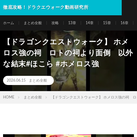
徹底攻略！ドラクエウォーク動画研究所
ホーム
まとめ全般
攻略
13章
14章
15章
16章
【ドラゴンクエストウォーク】 ホメ
ロス強の祠 ロトの祠より面倒 以外
な結末#ほこら #ホメロス強
2026.06.15
まとめ全般
HOME
まとめ全般
【ドラゴンクエストウォーク】 ホメロス強の祠 ロ