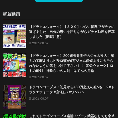
新着動画
【ドラクエウォーク】【３２０】つらい状況でガチャに
逃げました 自分の思いを語りながらガチャ動画を投稿
しました（閲覧注意）
2026.08.07
【ドラクエウォーク】200連天井覚悟のジェム投入！魔
力の宝鞭よりもピサロ頭が6万ジェム価値ありにカモら
れないように気をつけて下さい！！【DQウォーク】ロ
トの竜剣 神喰らいの大剣 はてんの月輪
2026.08.07
ドラゴンコープス！初見から480万超えの直Sも！？#ド
ラクエウォーク #直S狙い #ワンパン
2026.08.07
これでドラゴンコープス楽勝！ゾーン武器なしでも余裕