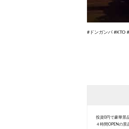
#ドンガンパ #KTO
投資0円で豪華景
４時間OPENの