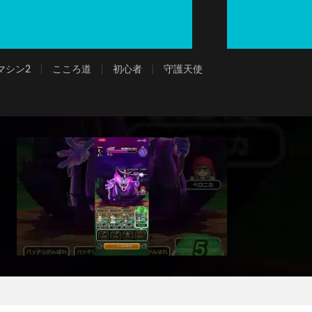
マシン2
こころ道
初心者
守護天使