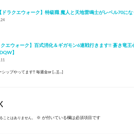
0【ドラクエウォーク】特級職 魔人と天地雷鳴士がレベル70にな
.24
クエウォーク】百式消化＆ギガモン6連戦行きます!! 蒼き竜
【DQW】
.11
シップやってます!! 毎週金or […][…]
く
※
が付いている欄は必須項目です
ることはありません。