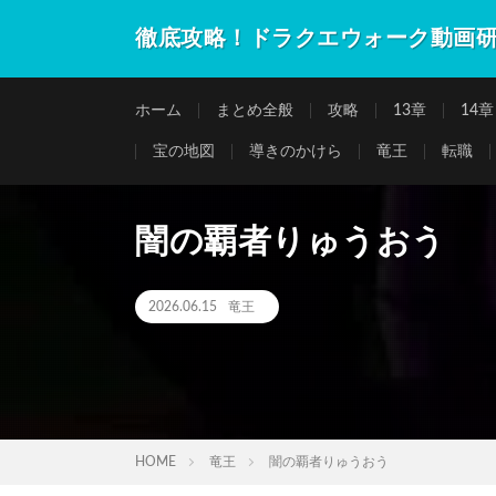
徹底攻略！ドラクエウォーク動画
ホーム
まとめ全般
攻略
13章
14章
宝の地図
導きのかけら
竜王
転職
闇の覇者りゅうおう
2026.06.15
竜王
HOME
竜王
闇の覇者りゅうおう