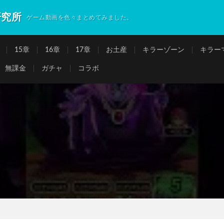
研究所
ゲーム動画を色々まとめてみました。
15章
16章
17章
お土産
キラーゾーン
キラー
無課金
ガチャ
コラボ