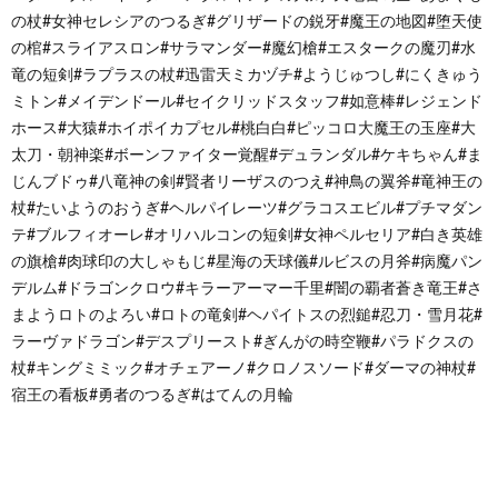
の杖#女神セレシアのつるぎ#グリザードの鋭牙#魔王の地図#堕天使
の棺#スライアスロン#サラマンダー#魔幻槍#エスタークの魔刃#水
竜の短剣#ラプラスの杖#迅雷天ミカヅチ#ようじゅつし#にくきゅう
ミトン#メイデンドール#セイクリッドスタッフ#如意棒#レジェンド
ホース#大猿#ホイポイカプセル#桃白白#ピッコロ大魔王の玉座#大
太刀・朝神楽#ボーンファイター覚醒#デュランダル#ケキちゃん#ま
じんブドゥ#八竜神の剣#賢者リーザスのつえ#神鳥の翼斧#竜神王の
杖#たいようのおうぎ#ヘルパイレーツ#グラコスエビル#プチマダン
テ#ブルフィオーレ#オリハルコンの短剣#女神ペルセリア#白き英雄
の旗槍#肉球印の大しゃもじ#星海の天球儀#ルビスの月斧#病魔パン
デルム#ドラゴンクロウ#キラーアーマー千里#闇の覇者蒼き竜王#さ
まようロトのよろい#ロトの竜剣#ヘパイトスの烈鎚#忍刀・雪月花#
ラーヴァドラゴン#デスプリースト#ぎんがの時空鞭#パラドクスの
杖#キングミミック#オチェアーノ#クロノスソード#ダーマの神杖#
宿王の看板#勇者のつるぎ#はてんの月輪