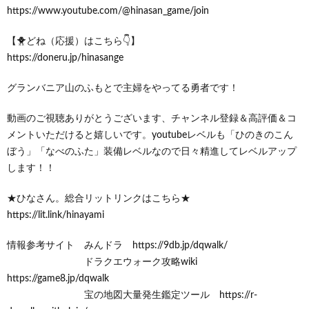
https://www.youtube.com/@hinasan_game/join
【🐥どね（応援）はこちら👇】
https://doneru.jp/hinasange
グランバニア山のふもとで主婦をやってる勇者です！
動画のご視聴ありがとうございます、チャンネル登録＆高評価＆コ
メントいただけると嬉しいです。youtubeレベルも「ひのきのこん
ぼう」「なべのふた」装備レベルなので日々精進してレベルアップ
します！！
★ひなさん。総合リットリンクはこちら★
https://lit.link/hinayami
情報参考サイト みんドラ https://9db.jp/dqwalk/
ドラクエウォーク攻略wiki
https://game8.jp/dqwalk
宝の地図大量発生鑑定ツール https://r-