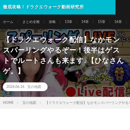
徹底攻略！ドラクエウォーク動画研究所
ホーム
まとめ全般
攻略
13章
14章
15章
16章
【ドラクエウォーク配信】なかモン
スパーリングやるぞー！後半はゲス
トでルートさんも来ます♪【ひなさん
ゲ。】
2026.06.16
宝の地図
HOME
宝の地図
【ドラクエウォーク配信】なかモンスパーリングやる