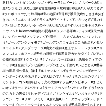
激戦カウントダウン#オルゴ・デミーラ#ムドー#ジブリパーク#名古
屋#ひつまぶし#犬山城#名古屋城#岐阜駅#熱田神宮#ぎんがのつるぎ
#ウロボロスのたて#4周年#宝の地図#宝珠#守護天使#ぬしさま#さば
きのこん#エルシオン#ドラクエ9#ワイトキング#ごろつき#闇竜のキ
バ#バルボロス#えいゆうのやり#天地の大盾#守り人#エルギオス#ハ
ロウィン#Halloween#追憶の賢者#ギュメイ将軍#レティス#飛天の書
#レッドオーガ#ブルファング#4周年こころメダル#れんごくまちょ
う#ゴールデンクレイモア#ゴールデンスライム#こころ配合#メタル
スライム#メタルブラザーズ#魔力の宝剣#魔王オムド・レクス#クリ
スマス#スマホフェス#天使の断頭台#暗黒皇帝ガナサダイ#ブレアの
炎槍#哀燦燦#ネクロバルサ#ヴァルハラー#15章#小悪魔セティアの
ロッド#錬金百式ゾンビ編#ランプのまじん千里行#いどまじん#世界
樹の世界樹の天杖【刻】#ルミナスレイン#キラーマジンガ#オーシ
ャンボーン#大怪像ガドンゴ#大阪のてんちゃん#竜の女王のツメ#ギ
ガントドラゴン#闇をはらう光の大剣#オフ会#ゾンビキラー#まじん
のオノ#ラーミア#バラモス#ラーミアのムチ#バラモス#ヒドラ#やみ
のころもの黒炎#マヒャデドス#メガトンケイル#だいおうクジラ#ド
ラゴン・ウー#サマーメモリー#蜃気楼#ルイーダウィップ#レッドイ
ーター#ブルーイーター#メタルキングの大剣#天地雷鳴士#あまぐも