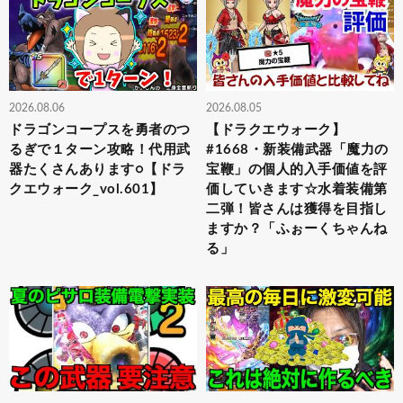
2026.08.06
2026.08.05
ドラゴンコープスを勇者のつ
【ドラクエウォーク】
るぎで１ターン攻略！代用武
#1668・新装備武器「魔力の
器たくさんあります○【ドラ
宝鞭」の個人的入手価値を評
クエウォーク_vol.601】
価していきます☆水着装備第
二弾！皆さんは獲得を目指し
ますか？「ふぉーくちゃんね
る」