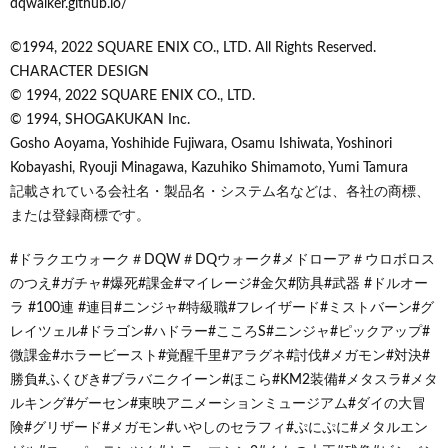
dqwalker.github.io/
©1994, 2022 SQUARE ENIX CO., LTD. All Rights Reserved.
CHARACTER DESIGN
© 1994, 2022 SQUARE ENIX CO., LTD.
© 1994, SHOGAKUKAN Inc.
Gosho Aoyama, Yoshihide Fujiwara, Osamu Ishiwata, Yoshinori
Kobayashi, Ryouji Minagawa, Kazuhiko Shimamoto, Yumi Tamura
記載されている会社名・製品名・システム名などは、各社の商標、
または登録商標です。
#ドラクエウォーク＃DQW＃DQウォーク#メドローア＃ウロボロス
のつえ#ガチャ#爆死#課金#マイレージ#金欠#防具#武器 #ドルオー
ラ #100連 #連目#ニンジャ#特級職#フレイザード#ミストバーン#グ
レイツェル#ドラゴン#ハドラー#こころS#ニンジャ#ピックアップ#
微課金#ホラービースト#覚醒千里#アラグネ#討伐#メガモン#対決#
勝負#ふくびき#ブラバニクイーン#ほこら#KM2装備#メタスラ#メタ
ルキング#ゲーセン#東映アニメーションミュージアム#ダイの大冒
険#グリザード#メガモン#いやしのセラフィ#ぷにぷに#メタルエン