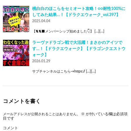
桃白白のほこらをセミオート攻略！○○耐性100%に
してみた結果…！【ドラクエウォーク_vol.397】
2025.04.04
【🐈🐈‍⬛メンバーシップ始めました👇】 […][…]
ラーヴァドラゴン戦で大活躍！まさかのアイツで
す…！【ドラクエウォーク】【ドラゴンクエストウ
ォーク】
2026.01.29
サブチャンネルはこちら→https:// […][…]
コメントを書く
メールアドレスが公開されることはありません。
※
が付いている欄は必須項
目です
コメント