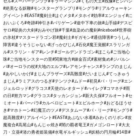
ゼル#スーパーテンツク#キラーマシン2#くもの大王#残像#ビシバシ
#絶美なる妖鞭#モンスターグランプリ#モングラ#リアルウォーキン
グイベント#EAST#魔剣士#はぐメタ#メタホイ#効率#エンジョイ#に
おいぶくろ#奇跡#神引き#バリゲーン#途中下車の旅#山手線#デスピ
サロ#獄炎の大剣#おみやげ旅#千葉#血染めの魔剣#niceboat#世界樹
の氷杖#マスタードラゴン邪#魔剣士#ギガモン#通信障害#つうしん
障害#違うそうじゃない#げっかびじん#石化#魔王覚醒#スラリンガ
ル#スラリン・ギア#レンチ#ゴールデンドラゴン#ほこら#ご当地心
珠#ご当地モンスターの里#関東地方#錬金百式#素材集め#ジバルン
バ#オーロラの杖#大地のエルフ#レアモンチャンス#ランプのまじん
#あやしいかげ#まじんブラザーズ#高難度#だいまじん#てっきゅう
まじん#ラミアスのつるぎ#テンツク#ムドー#初見#パ・リーグ#エン
ジェルロッド#グラコス#天使のレオタード#ハイレグ#コマネチ#雨
の日#努力マン#グラコス#タッカンジョン#新大久保#フルオート#セ
ミオート#バーバラ#カルベロビュート#エビルホーク#おどるほうせ
き#マホトーン#幻魔王のツメ#デスタムーア#パ・リーグ#モングラ#
超高難度#リアルイベント#EAST#あぶない水着#みわくのリボン#攻
魔複合#高尾山#もんじゃ焼き#闇の覇者竜王#ガメゴンロード#大太
刀・立葵#渚の勇者姫装備#水竜ギルギッシュ#妖精の円月輪#14章#