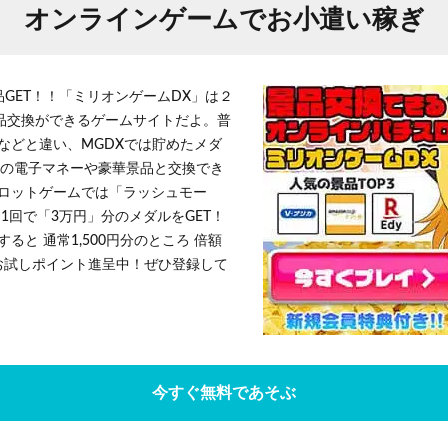
オンラインゲームでお小遣い稼ぎ
品GET！！「ミリオンゲームDX」は２
景品交換ができるゲームサイトだよ。普
などと違い、MGDXでは貯めたメダ
h」等の電子マネーや豪華景品と交換でき
ロットゲームでは「ラッシュモー
1回で「3万円」分のメダルをGET！
ると 通常1,500円分のところ 倍額
」お試しポイント進呈中！ぜひ登録して
今すぐ無料であそぶ