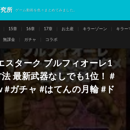
研究所
ゲーム動画を色々まとめてみました。
15章
16章
17章
お土産
キラーゾーン
キラー
無課金
ガチャ
コラボ
エスターク ブルフィオーレ1
法 最新武器なしでも1位！ #
 #ガチャ #はてんの月輪 #ド