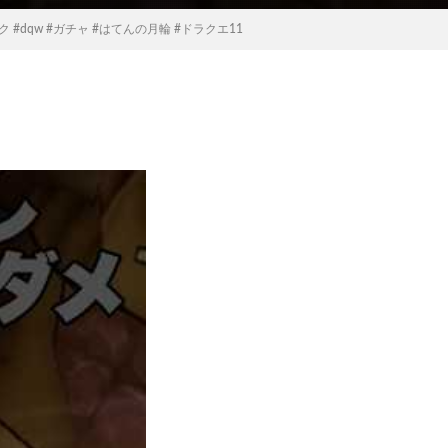
dqw #ガチャ #はてんの月輪 #ドラクエ11