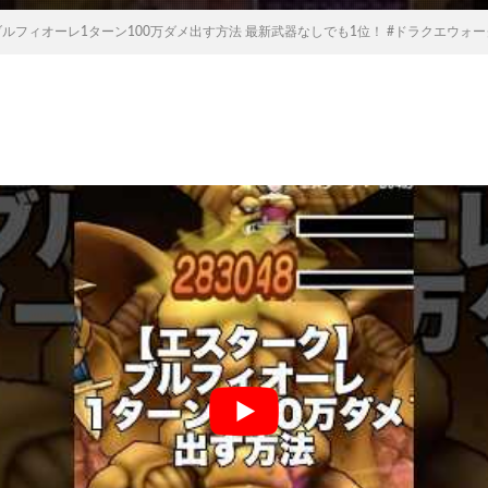
フィオーレ1ターン100万ダメ出す方法 最新武器なしでも1位！ #ドラクエウォーク #