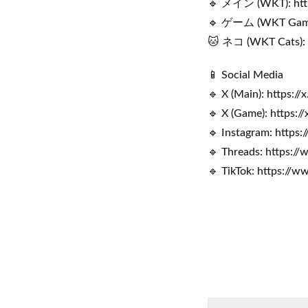
🔹 メイン (WKT): htt
🔹 ゲーム (WKT Games
🐱 ネコ (WKT Cats): 
📱 Social Media
🔹 X (Main): https:/
🔹 X (Game): https:
🔹 Instagram: https
🔹 Threads: https:/
🔹 TikTok: https://