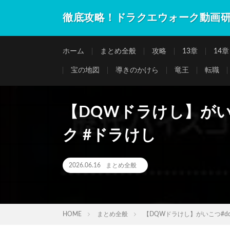
徹底攻略！ドラクエウォーク動画
ホーム
まとめ全般
攻略
13章
14章
宝の地図
導きのかけら
竜王
転職
【DQWドラけし】がい
ク #ドラけし
2026.06.16
まとめ全般
HOME
まとめ全般
【DQWドラけし】がいこつ#dq