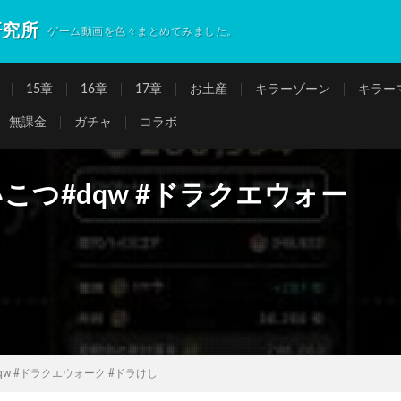
研究所
ゲーム動画を色々まとめてみました。
15章
16章
17章
お土産
キラーゾーン
キラー
無課金
ガチャ
コラボ
こつ#dqw #ドラクエウォー
w #ドラクエウォーク #ドラけし