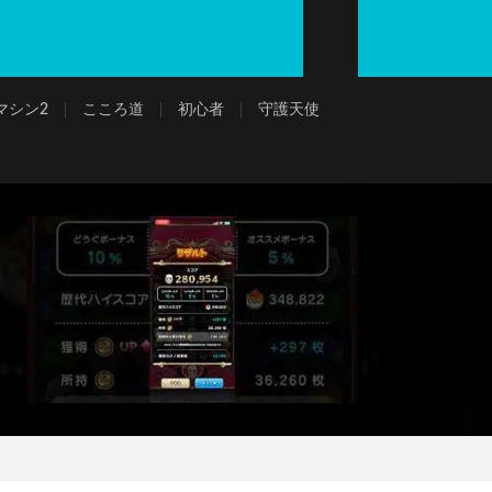
マシン2
こころ道
初心者
守護天使