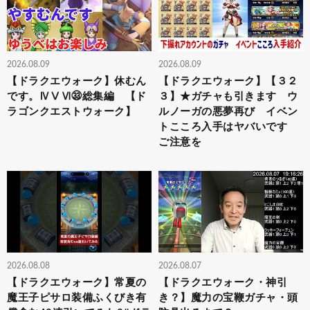
2026.08.09
2026.08.09
【ドラクエウォーク】休むん
【ドラクエウォーク】【３２
です。ⅣⅤⅥ㉝総集編 【ド
３】★ガチャも引きます ウ
ラゴンクエストウォーク】
ルノーガの悪夢再び イベン
トこころ入手はヤバいです
ご注意を
2026.08.08
2026.08.07
【ドラクエウォーク】常夏の
【ドラクエウォーク・神引
魔王子ピサロ装備ふくびき有
き？】魔力の宝鞭ガチャ・頭