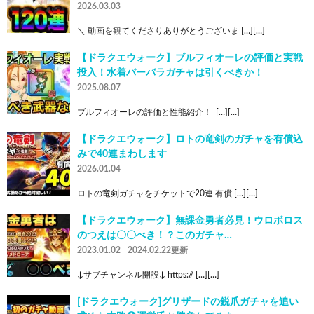
2026.03.03
＼ 動画を観てくださりありがとうございま […][…]
【ドラクエウォーク】ブルフィオーレの評価と実戦
投入！水着バーバラガチャは引くべきか！
2025.08.07
ブルフィオーレの評価と性能紹介！  […][…]
【ドラクエウォーク】ロトの竜剣のガチャを有償込
みで40連まわします
2026.01.04
ロトの竜剣ガチャをチケットで20連 有償 […][…]
【ドラクエウォーク】無課金勇者必見！ウロボロス
のつえは〇〇べき！？このガチャ…
2023.01.02
2024.02.22更新
↓サブチャンネル開設↓ https:// […][…]
[ドラクエウォーク]グリザードの鋭爪ガチャを追い