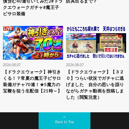
償含む40連引いてみた2#ドラ
防具出るまで？
クエウォークガチャ#魔王子
ピサロ装備
2026.08.07
2026.08.07
【ドラクエウォーク】神引き
【ドラクエウォーク】【３２
くる！？常夏の魔王子ピサロ
０】つらい状況でガチャに逃
装備ガチャ70連！★5魔力の
げました 自分の思いを語り
宝鞭を狙う生配信【21時～】
ながらガチャ動画を投稿しま
した（閲覧注意）
Back to Top