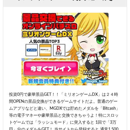
投資0円で豪華景品GET！！「ミリオンゲームDX」は２４時
間OPENの景品交換ができるゲームサイトだよ。普通のゲー
ムアプリなどと違い、MGDXでは貯めたメダルを「Bitcash」
等の電子マネーや豪華景品と交換できちゃうよ！特にスロッ
トゲームでは「ラッシュモード」に突入すると 1回で「3万
円」分のメダルをGET！ 当サイトから登録すると 通常1,500