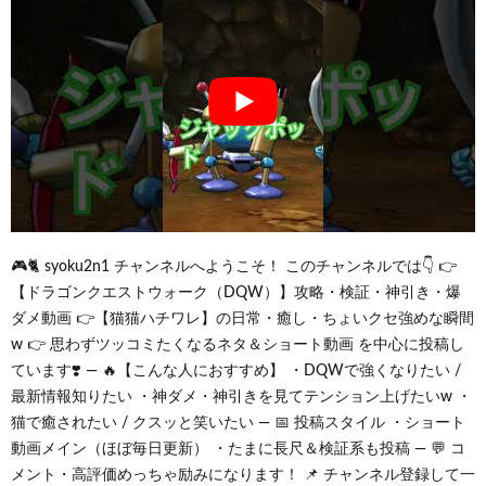
🎮🐈 syoku2n1 チャンネルへようこそ！ このチャンネルでは👇 👉
【ドラゴンクエストウォーク（DQW）】攻略・検証・神引き・爆
ダメ動画 👉【猫猫ハチワレ】の日常・癒し・ちょいクセ強めな瞬間
w 👉 思わずツッコミたくなるネタ＆ショート動画 を中心に投稿し
ています❣️ — 🔥【こんな人におすすめ】 ・DQWで強くなりたい /
最新情報知りたい ・神ダメ・神引きを見てテンション上げたいw ・
猫で癒されたい / クスッと笑いたい — 📅 投稿スタイル ・ショート
動画メイン（ほぼ毎日更新） ・たまに長尺＆検証系も投稿 — 💬 コ
メント・高評価めっちゃ励みになります！ 📌 チャンネル登録して一