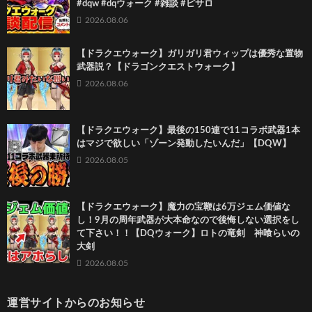
#dqw #dqウォーク #雑談 #ピサロ
2026.08.06
【ドラクエウォーク】ガリガリ君ウィップは優秀な置物
武器説？【ドラゴンクエストウォーク】
2026.08.06
【ドラクエウォーク】最後の150連で11コラボ武器1本
はマジで欲しい「ゾーン発動したいんだ」【DQW】
2026.08.05
【ドラクエウォーク】魔力の宝鞭は6万ジェム価値な
し！9月の周年武器が大本命なので後悔しない選択をし
て下さい！！【DQウォーク】ロトの竜剣 神喰らいの
大剣
2026.08.05
運営サイトからのお知らせ