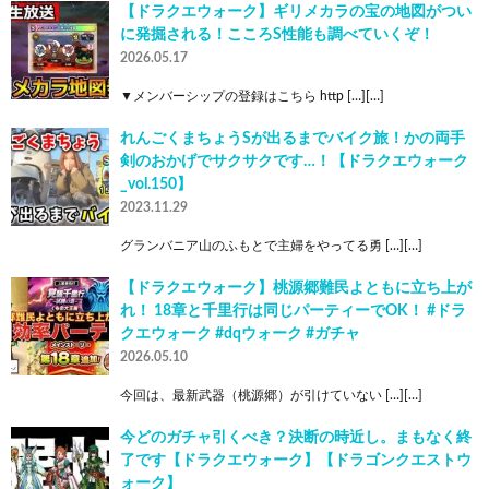
【ドラクエウォーク】ギリメカラの宝の地図がつい
に発掘される！こころS性能も調べていくぞ！
2026.05.17
▼メンバーシップの登録はこちら http […][…]
れんごくまちょうSが出るまでバイク旅！かの両手
剣のおかげでサクサクです…！【ドラクエウォーク
_vol.150】
2023.11.29
グランバニア山のふもとで主婦をやってる勇 […][…]
【ドラクエウォーク】桃源郷難民よともに立ち上が
れ！ 18章と千里行は同じパーティーでOK！ #ドラ
クエウォーク #dqウォーク #ガチャ
2026.05.10
今回は、最新武器（桃源郷）が引けていない […][…]
今どのガチャ引くべき？決断の時近し。まもなく終
了です【ドラクエウォーク】【ドラゴンクエストウ
ォーク】