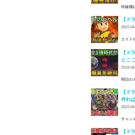
特級職L
【ド
2025.06
エイトの
【ド
とこ
2026.06
明日のガ
【ド
作れ
2025.06
チャンネ
【ド