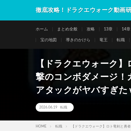
徹底攻略！ドラクエウォーク動画
ホーム
まとめ全般
攻略
13章
14章
宝の地図
導きのかけら
竜王
転職
【ドラクエウォーク】
撃のコンボダメージ！
アタックがヤバすぎた
2026.06.19
転職
HOME
転職
【ドラクエウォーク】ロト竜剣と勇者