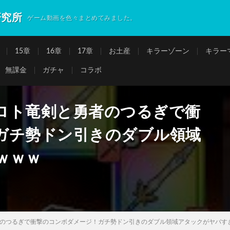
研究所
ゲーム動画を色々まとめてみました。
15章
16章
17章
お土産
キラーゾーン
キラー
無課金
ガチャ
コラボ
ロト竜剣と勇者のつるぎで衝
ガチ勢ドン引きのダブル領域
ｗｗｗ
のつるぎで衝撃のコンボダメージ！ガチ勢ドン引きのダブル領域アタックがヤバす