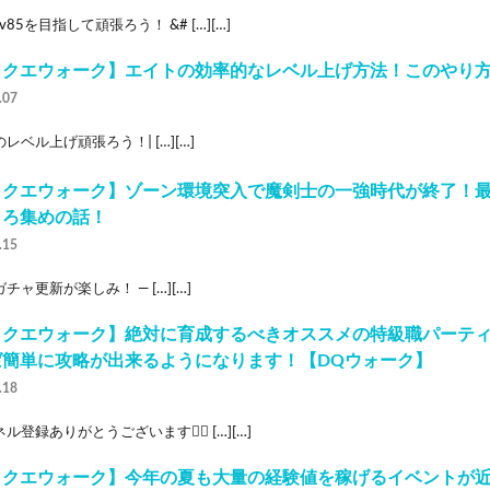
v85を目指して頑張ろう！ &# […][…]
ラクエウォーク】エイトの効率的なレベル上げ方法！このやり方
.07
レベル上げ頑張ろう！ ̵ […][…]
ラクエウォーク】ゾーン環境突入で魔剣士の一強時代が終了！
ころ集めの話！
.15
チャ更新が楽しみ！ — […][…]
ラクエウォーク】絶対に育成するべきオススメの特級職パーテ
ば簡単に攻略が出来るようになります！【DQウォーク】
.18
ル登録ありがとうございます🙇‍♂ […][…]
ラクエウォーク】今年の夏も大量の経験値を稼げるイベントが