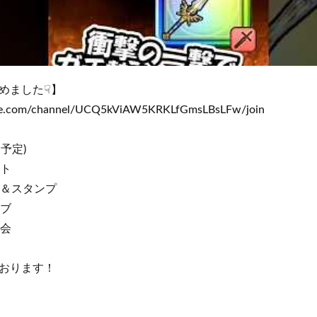
めました☟】
be.com/channel/UCQ5kViAW5KRKLfGmsLBsLFw/join
日予定)
ト
＆スタンプ
ブ
会
おります！