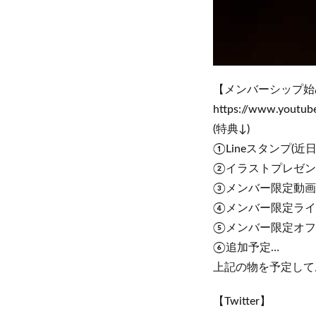
【メンバーシップ始
https://www.youtu
(特典↓)
①Lineスタンプ(近
②イラストプレゼン
③メンバー限定動画
④メンバー限定ライ
⑤メンバー限定オフ
⑥追加予定…
上記の物を予定して
【Twitter】