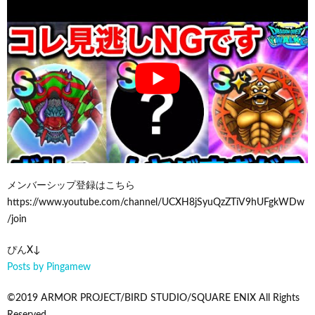
メンバーシップ登録はこちら
https://www.youtube.com/channel/UCXH8jSyuQzZTiV9hUFgkWDw
/join
ぴんX↓
Posts by Pingamew
©2019 ARMOR PROJECT/BIRD STUDIO/SQUARE ENIX All Rights
Reserved.