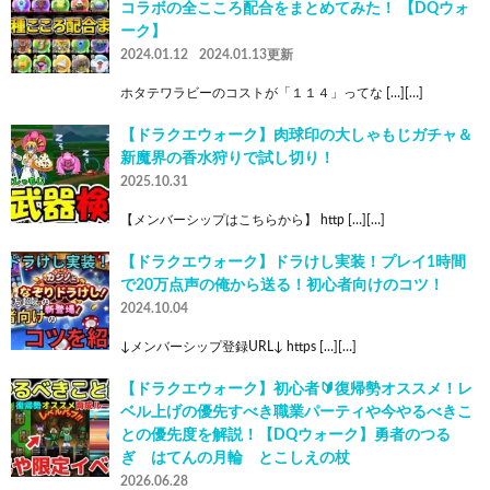
コラボの全こころ配合をまとめてみた！ 【DQウォ
ーク】
2024.01.12
2024.01.13更新
ホタテワラビーのコストが「１１４」ってな […][…]
【ドラクエウォーク】肉球印の大しゃもじガチャ＆
新魔界の香水狩りで試し切り！
2025.10.31
【メンバーシップはこちらから】 http […][…]
【ドラクエウォーク】ドラけし実装！プレイ1時間
で20万点声の俺から送る！初心者向けのコツ！
2024.10.04
↓メンバーシップ登録URL↓ https […][…]
【ドラクエウォーク】初心者🔰復帰勢オススメ！レ
ベル上げの優先すべき職業パーティや今やるべきこ
との優先度を解説！【DQウォーク】勇者のつる
ぎ はてんの月輪 とこしえの杖
2026.06.28