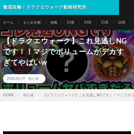
徹底攻略！ドラクエウォーク動画研究所
ホーム
まとめ全般
攻略
13章
14章
15章
16章
【ドラクエウォーク】これ見逃しNG
です！！マジでボリュームがデカす
ぎてやばいw
2026.06.19
初心者
HOME
初心者
【ドラクエウォーク】これ見逃しNGです！！マジでボ