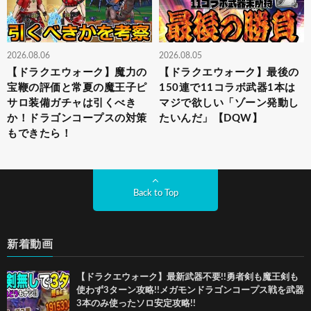
2026.08.06
2026.08.05
【ドラクエウォーク】魔力の
【ドラクエウォーク】最後の
宝鞭の評価と常夏の魔王子ピ
150連で11コラボ武器1本は
サロ装備ガチャは引くべき
マジで欲しい「ゾーン発動し
か！ドラゴンコープスの対策
たいんだ」【DQW】
もできたら！
Back to Top
新着動画
【ドラクエウォーク】最新武器不要!!勇者剣も魔王剣も
使わず3ターン攻略!!メガモンドラゴンコープス戦を武器
3本のみ使ったソロ安定攻略!!