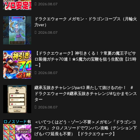
2026.08.07
ドラクエウォーク メガモン・ドラゴンコープス（月輪火
力ver）
2026.08.07
【ドラクエウォーク】神引きくる！？常夏の魔王子ピサ
ロ装備ガチャ70連！★5魔力の宝鞭を狙う生配信【21時
～】
2026.08.07
継承玉抜きチャレンジpart3 果たして抜けるのか！ #
ドラクエウォーク#継承玉抜きチャレンジ#なかまモンス
ター
2026.08.07
＜いてつくはどう・ゾーン不要＞メガモン「ドラゴンコ
ープス」 クロノスソードでワンパン攻略（テンション下
げもバフ延長も不要） 【ドラクエウォーク】