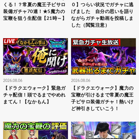
くる！？常夏の魔王子ピサロ
０】つらい状況でガチャに逃
装備ガチャ70連！★5魔力の
げました 自分の思いを語り
宝鞭を狙う生配信【21時～】
ながらガチャ動画を投稿しま
した（閲覧注意）
2026.08.06
2026.08.06
【ドラクエウォーク】緊急ガ
【ドラクエウォーク】魔力の
チャ配信！頭でるまでやめれ
宝鞭が引けるまで常夏の魔王
まてん！【なかもん】
子ピサロ装備ガチャ！熱いけ
ど神引きしていこう！