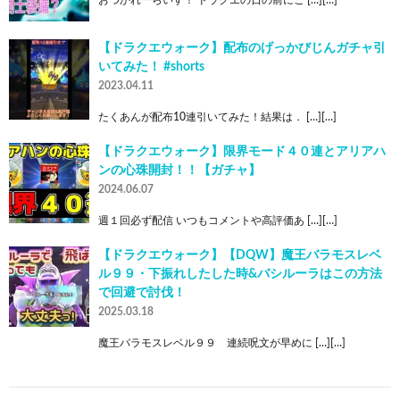
【ドラクエウォーク】配布のげっかびじんガチャ引
いてみた！ #shorts
2023.04.11
たくあんが配布10連引いてみた！結果は． […][…]
【ドラクエウォーク】限界モード４０連とアリアハ
ンの心珠開封！！【ガチャ】
2024.06.07
週１回必ず配信 いつもコメントや高評価あ […][…]
【ドラクエウォーク】【DQW】魔王バラモスレベ
ル９９・下振れしたした時&バシルーラはこの方法
で回避で討伐！
2025.03.18
魔王バラモスレベル９９ 連続呪文が早めに […][…]