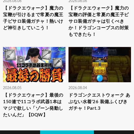
2026.08.06
2026.08.06
【ドラクエウォーク】魔力の
【ドラクエウォーク】魔力の
宝鞭が引けるまで常夏の魔王
宝鞭の評価と常夏の魔王子ピ
子ピサロ装備ガチャ！熱いけ
サロ装備ガチャは引くべき
ど神引きしていこう！
か！ドラゴンコープスの対策
もできたら！
2026.08.05
2026.08.04
【ドラクエウォーク】最後の
ドラゴンクエストウォーク あ
150連で11コラボ武器1本は
ぶない水着’26 装備ふくびき
マジで欲しい「ゾーン発動し
ガチャ！Part.3
たいんだ」【DQW】