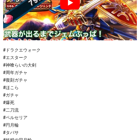
#ドラクエウォーク
#エスターク
#神喰らいの大剣
#周年ガチャ
#復刻ガチャ
#ほこら
#ガチャ
#爆死
#二刀流
#ペルセリア
#円月輪
#タバサ