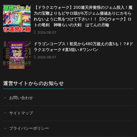
【ドラクエウォーク】200連天井覚悟のジェム投入！魔
力の宝鞭よりもピサロ頭が6万ジェム価値ありにカモら
れないように気をつけて下さい！！【DQウォーク】ロ
トの竜剣 神喰らいの大剣 はてんの月輪
2026.08.07
ドラゴンコープス！初見から480万超えの直Sも！？#ド
ラクエウォーク #直S狙い #ワンパン
2026.08.07
運営サイトからのお知らせ
お問い合わせ
サイトマップ
プライバシーポリシー