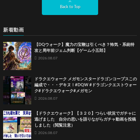
Back to Top
新着動画
【DQウォーク】魔力の宝鞭は引くべき？怖気・系統特
攻と周年前ジェム判断【ゲーム小五郎】
2026.08.07
ドラクエウォーク メガモンスタードラゴンコープスこの
編成で・・・デキヌ！#DQW #ドラゴンクエストウォー
ク#ドラクエウォーク#メガモン
2026.08.07
【ドラクエウォーク】【３２０】つらい状況でガチャに
逃げました 自分の思いを語りながらガチャ動画を投稿
しました（閲覧注意）
2026.08.07