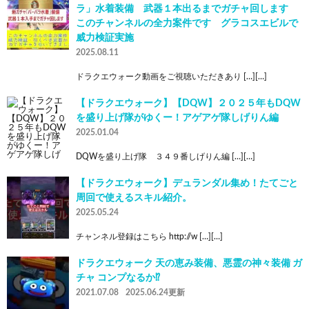
ラ」水着装備 武器１本出るまでガチャ回します
このチャンネルの全力案件です グラコスエビルで
威力検証実施
2025.08.11
ドラクエウォーク動画をご視聴いただきあり […][…]
【ドラクエウォーク】【DQW】２０２５年もDQW
を盛り上げ隊がゆくー！アゲアゲ隊しげりん編
2025.01.04
DQWを盛り上げ隊 ３４９番しげりん編 […][…]
【ドラクエウォーク】デュランダル集め！たてごと
周回で使えるスキル紹介。
2025.05.24
チャンネル登録はこちら http://w […][…]
ドラクエウォーク 天の恵み装備、悪霊の神々装備 ガ
チャ コンプなるか⁉️
2021.07.08
2025.06.24更新