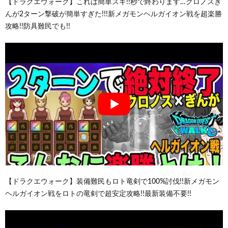
【ドラクエウォーク】これは簡単スギ!!秒で終わります…クロノスぎ
んが2ターン撃破が簡単すぎた!!!新メガモンヘルガイオン戦を超楽勝
攻略!!防具難民でも!!
【ドラクエウォーク】装備難民もロト竜剣で100%討伐!!新メガモン
ヘルガイオン戦をロトの竜剣で超安定攻略!!最新装備不要!!