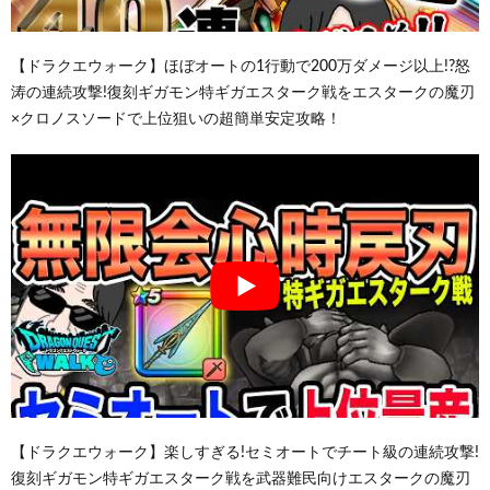
【ドラクエウォーク】ほぼオートの1行動で200万ダメージ以上!?怒
涛の連続攻撃!復刻ギガモン特ギガエスターク戦をエスタークの魔刃
×クロノスソードで上位狙いの超簡単安定攻略！
【ドラクエウォーク】楽しすぎる!セミオートでチート級の連続攻撃!
復刻ギガモン特ギガエスターク戦を武器難民向けエスタークの魔刃