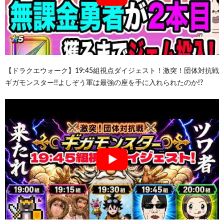
【ドラクエウォーク】19:45組視点ダイジェスト！激突！団体対抗戦
ギガモンスター!!よしぞう軍は最強の座を手に入れられたのか!?