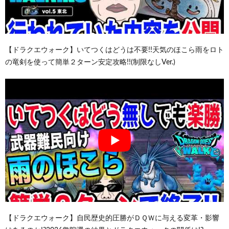
【ドラクエウォーク】いてつくはどうは不要!!天気のほこら雨をロト
の竜剣を使って簡単２ターン安定攻略!!(制限なしVer.)
【ドラクエウォーク】自民歴史的圧勝がＤＱＷに与える変革・影響