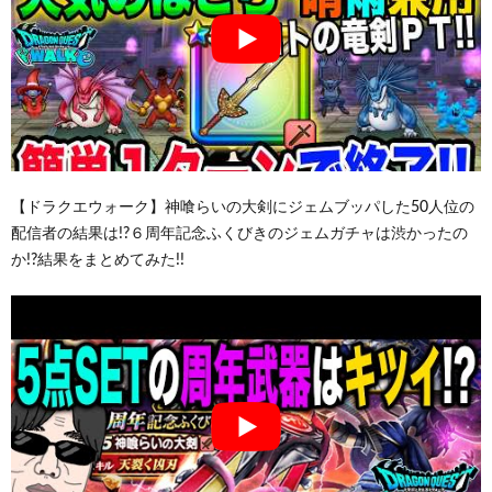
【ドラクエウォーク】神喰らいの大剣にジェムブッパした50人位の
配信者の結果は!?６周年記念ふくびきのジェムガチャは渋かったの
か!?結果をまとめてみた!!