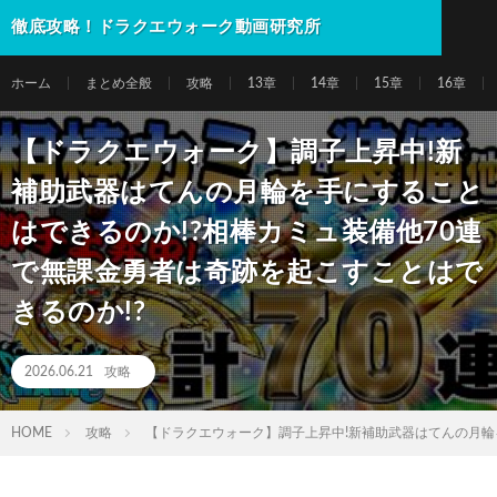
徹底攻略！ドラクエウォーク動画研究所
ホーム
まとめ全般
攻略
13章
14章
15章
16章
【ドラクエウォーク】調子上昇中!新
補助武器はてんの月輪を手にすること
はできるのか!?相棒カミュ装備他70連
で無課金勇者は奇跡を起こすことはで
きるのか!?
2026.06.21
攻略
HOME
攻略
【ドラクエウォーク】調子上昇中!新補助武器はてんの月輪