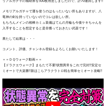
リアルガチャの補助券を500枚用意しましたので、計70連回します!!
メモリアルガチャで運を使うのはもったいない所もありますが、八
竜神の剣を持っていないのでコレは欲しい所。
もちろんメインの相棒カミュ装備はてんの月輪も今後ケキちゃんを
入手することを想定すると是非獲っておきたい武器です！
果たして結果は・・・
コメント、評価、チャンネル登録もよろしくお願いいたします！
＝＝ＤＱウォーク動画＝＝
【ドラクエウォーク】まもたて不要!状態異常をこれで完封!!安定セ
ミオートで大楽勝!!新ほこらアラクラトロ戦を簡単セミオート攻略!!