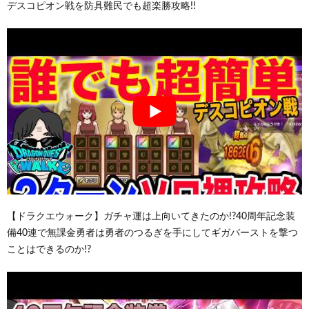
デスコピオン戦を防具難民でも超楽勝攻略!!
【ドラクエウォーク】ガチャ運は上向いてきたのか!?40周年記念装
備40連で無課金勇者は勇者のつるぎを手にしてギガバーストを撃つ
ことはできるのか!?