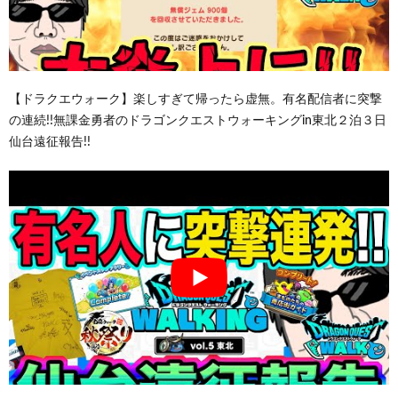
【ドラクエウォーク】楽しすぎて帰ったら虚無。有名配信者に突撃
の連続!!無課金勇者のドラゴンクエストウォーキングin東北２泊３日
仙台遠征報告!!