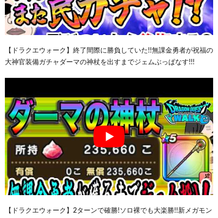
【ドラクエウォーク】終了間際に勝負していた!!無課金勇者が祝福の
大神官装備ガチャダーマの神杖を出すまでジェムぶっぱなす!!!
【ドラクエウォーク】2ターンで確勝!ソロ裸でも大楽勝!!新メガモン