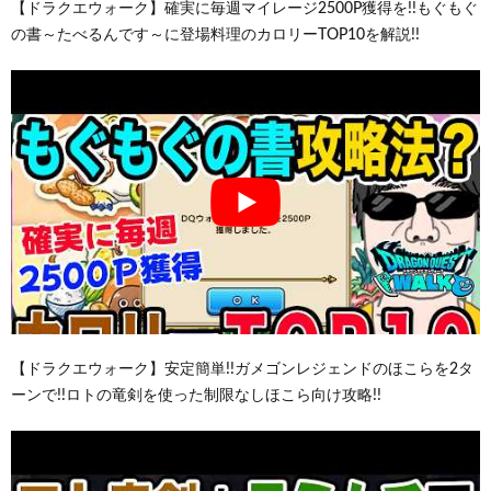
【ドラクエウォーク】確実に毎週マイレージ2500P獲得を!!もぐもぐ
の書～たべるんです～に登場料理のカロリーTOP10を解説!!
【ドラクエウォーク】安定簡単!!ガメゴンレジェンドのほこらを2タ
ーンで!!ロトの竜剣を使った制限なしほこら向け攻略!!