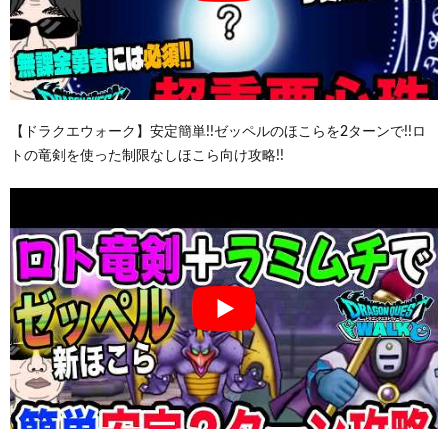
【ドラクエウォーク】安定簡単!!ゼッペルのほこらを2ターンで!!ロ
トの竜剣を使った制限なしほこら向け攻略!!