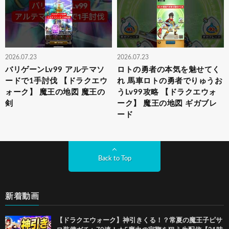
2026.07.23
2026.07.23
バリゲーンLv99 アルテマソ
ロトの勇者の本気を魅せてく
ードで1手討伐 【ドラクエウ
れ 馬車ロトの勇者でりゅうお
ォーク】 魔王の地図 魔王の
うLv99攻略 【ドラクエウォ
剣
ーク】 魔王の地図 ギガブレ
ード
Back to Top
新着動画
【ドラクエウォーク】神引きくる！？常夏の魔王子ピサ