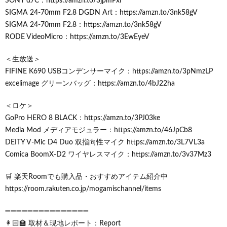
SONY α7C：https://amzn.to/3jpmPxr
SIGMA 24-70mm F2.8 DGDN Art：https://amzn.to/3nk58gV
SIGMA 24-70mm F2.8：https://amzn.to/3nk58gV
RODE VideoMicro：https://amzn.to/3EwEyeV
＜生放送＞
FIFINE K690 USBコンデンサーマイク：https://amzn.to/3pNmzLP
excelimage グリーンバッグ：https://amzn.to/4bJ22ha
＜ロケ＞
GoPro HERO 8 BLACK：https://amzn.to/3PJ03ke
Media Mod メディアモジュラー：https://amzn.to/46JpCb8
DEITY V-Mic D4 Duo 双指向性マイク https://amzn.to/3L7VL3a
Comica BoomX-D2 ワイヤレスマイク：https://amzn.to/3v37Mz3
🛒 楽天Roomでも購入品・おすすめアイテム紹介中
https://room.rakuten.co.jp/mogamischannel/items
➖➖➖➖➖➖➖➖➖➖➖➖➖➖➖
👩🏻‍🏫 取材＆現地レポート：Report