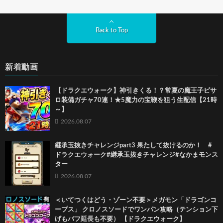
Back to Top
新着動画
【ドラクエウォーク】神引きくる！？常夏の魔王子ピサ
ロ装備ガチャ70連！★5魔力の宝鞭を狙う生配信【21時
～】
2026.08.07
継承玉抜きチャレンジpart3 果たして抜けるのか！ #
ドラクエウォーク#継承玉抜きチャレンジ#なかまモンス
ター
2026.08.07
＜いてつくはどう・ゾーン不要＞メガモン「ドラゴンコ
ープス」 クロノスソードでワンパン攻略（テンション下
げもバフ延長も不要） 【ドラクエウォーク】