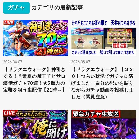
ガチャ
カテゴリの最新記事
2026.08.07
2026.08.07
【ドラクエウォーク】神引き
【ドラクエウォーク】【３２
くる！？常夏の魔王子ピサロ
０】つらい状況でガチャに逃
装備ガチャ70連！★5魔力の
げました 自分の思いを語り
宝鞭を狙う生配信【21時～】
ながらガチャ動画を投稿しま
した（閲覧注意）