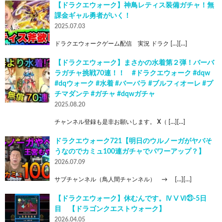
【ドラクエウォーク】神鳥レティス装備ガチャ！無
課金ギャル勇者がいく！
2025.07.03
ドラクエウォークゲーム配信 実況 ドラク […][…]
【ドラクエウォーク】まさかの水着第２弾！バーバ
ラガチャ挑戦70連！！ #ドラクエウォーク #dqw
#dqウォーク #水着 #バーバラ #ブルフィオーレ #プ
チマダンテ #ガチャ #dqwガチャ
2025.08.20
チャンネル登録も是非お願いします。 X（ […][…]
ドラクエウォーク721【明日のウルノーガがヤバそ
うなのでカミュ100連ガチャでパワーアップ？】
2026.07.09
サブチャンネル（鳥人間チャンネル） → […][…]
【ドラクエウォーク】休むんです。ⅣⅤⅥ㉑-5日
目 【ドラゴンクエストウォーク】
2026.04.05