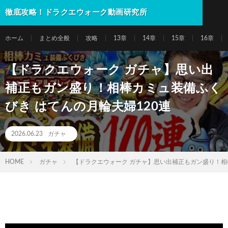
徹底攻略！ドラクエウォーク動画研究所
ホーム
まとめ全般
攻略
13章
14章
15章
16章
【ドラクエウォーク ガチャ】思い出
補正もガン盛り！相棒カミュ装備ふく
びき はてんの月輪夫婦120連
2026.06.23
ガチャ
HOME
ガチャ
【ドラクエウォーク ガチャ】思い出補正もガン盛り！相