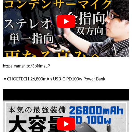
https://amzn.to/3pNmzLP
▼CHOETECH 26,800mAh USB-C PD100w Power Bank