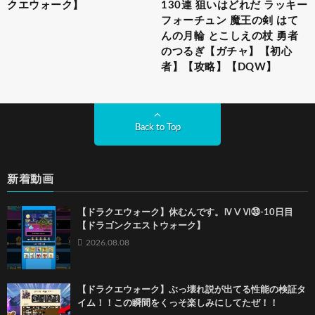
クエウォーク】
130連 狙いはどれだ ラッキー
フォーチュン 魔王の剣 はて
んの月輪 とこしえの杖 勇者
のつるぎ【ガチャ】【初心
者】【攻略】【DQW】
Back to Top
新着動画
【ドラクエウォーク】休むんです。ⅣⅤⅥ㉝-10日目
【ドラゴンクエストウォーク】
2026.08.08
【ドラクエウォーク】ぶっ壊れ説が出てる性能の検証タ
イム！！この瞬間をくっそ楽しみにしてたぜ！！