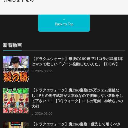
Back to Top
新着動画
【ドラクエウォーク】最後の150連で11コラボ武器1本
はマジで欲しい「ゾーン発動したいんだ」【DQW】
2026.08.05
【ドラクエウォーク】魔力の宝鞭は6万ジェム価値な
し！9月の周年武器が大本命なので後悔しない選択をし
て下さい！！【DQウォーク】ロトの竜剣 神喰らいの
大剣
2026.08.05
【ドラクエウォーク】魔力の宝鞭！優先して引くべき