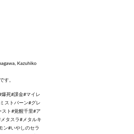
inagawa, Kazuhiko
です。
#爆死#課金#マイレ
ド#ミストバーン#グレ
ースト#覚醒千里#ア
#メタスラ#メタルキ
モン#いやしのセラ