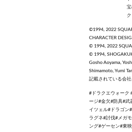
宝の地図大量発生鑑定ツ
クランベリーBotの
©1994, 2022 SQUARE 
CHARACTER DESI
© 1994, 2022 SQUA
© 1994, SHOGAKUK
Gosho Aoyama, Yoshi
Shimamoto, Yumi Ta
記載されている会社
#ドラクエウォーク
ージ#金欠#防具#武
イツェル#ドラゴン#
ラグネ#討伐#メガモ
ング#ゲーセン#東