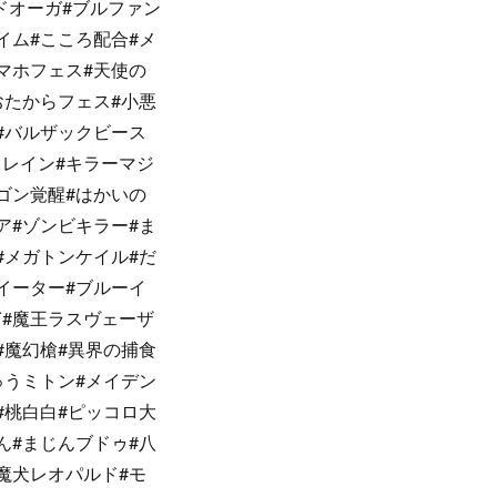
ッドオーガ#ブルファン
イム#こころ配合#メ
マホフェス#天使の
おたからフェス#小悪
#バルザックビース
スレイン#キラーマジ
ゴン覚醒#はかいの
ア#ゾンビキラー#ま
#メガトンケイル#だ
イーター#ブルーイ
ぎ#魔王ラスヴェーザ
#魔幻槍#異界の捕食
ゅうミトン#メイデン
#桃白白#ピッコロ大
ん#まじんブドゥ#八
魔犬レオパルド#モ