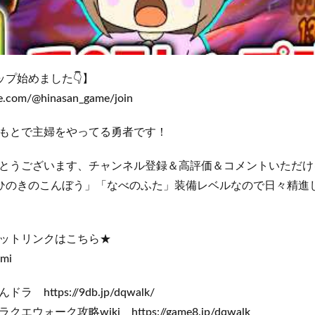
シップ始めました👇】
e.com/@hinasan_game/join
もとで主婦をやってる勇者です！
とうございます、チャンネル登録＆高評価＆コメントいただけ
ルも「ひのきのこんぼう」「なべのふた」装備レベルなので日々精
ットリンクはこちら★
ami
https://9db.jp/dqwalk/
iki https://game8.jp/dqwalk