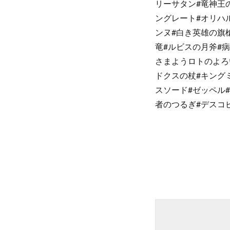
リーサタン#竜神王
ングレート#オリハ
ンヌ#白き英雄の旗
竜#ルビスの月斧#
さまようロトのよろ
ドクスの杖#キング
スソード#ゼッペル
者のつるぎ#デスコ