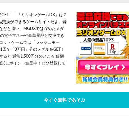
品GET！！「ミリオンゲームDX」は２
景品交換ができるゲームサイトだよ。普
などと違い、MGDXでは貯めたメダ
h」等の電子マネーや豪華景品と交換でき
ロットゲームでは「ラッシュモー
1回で「3万円」分のメダルをGET！
ると 通常1,500円分のところ 倍額
」お試しポイント進呈中！ぜひ登録して
今すぐ無料であそぶ