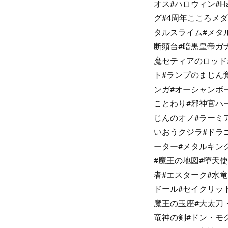
オス#ハロウィン#H
グ#4周年こころメ
タルスライム#メタ
断頭台#暗黒皇帝ガ
魔セティアのロッド
ト#ランプのまじん
ンガ#オーシャンボ
ことわり#邪神官ハ
じんのオノ#ラーミ
いおうクジラ#ドラ
ーター#メタルキン
#魔王の地図#堕天
者#エスターク#水
ドール#セイクリッ
魔王の玉座#大太刀
竜神の剣#ドン・モ