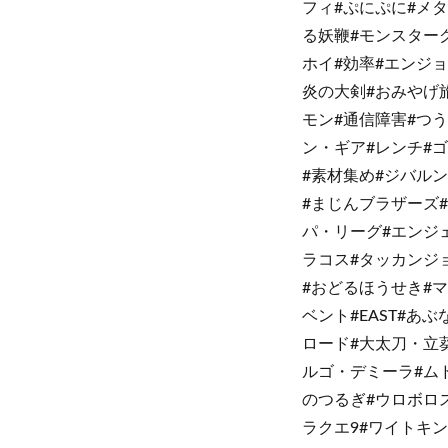
フィ#ぷにぷに#メ
る妖鞭#モンスターグ
ホイ#効率#エンジョ
炎の大剣#おみやげ旅
モン#通信障害#つ
ン・ギア#レンチ#
#素材集め#ジバル
#まじんブラザーズ
パ・リーグ#エンジ
ラコス#タッカンジ
#おどるほうせき#
ベント#EAST#あ
ロード#大太刀・立
ルゴ・デミーラ#ム
のつるぎ#ウロボロス
ラクエ9#ワイトキ