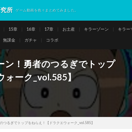
研究所
ゲーム動画を色々まとめてみました。
15章
16章
17章
お土産
キラーゾーン
キラー
無課金
ガチャ
コラボ
ーン！勇者のつるぎでトップ
ーク_vol.585】
つるぎでトップをねらえ！【ドラクエウォーク_vol.585】