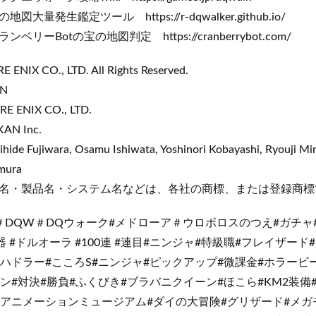
ール https://r-dqwalker.github.io/
宝の地図判定 https://cranberrybot.com/
ENIX CO., LTD. All Rights Reserved.
GN
RE ENIX CO., LTD.
AN Inc.
hide Fujiwara, Osamu Ishiwata, Yoshinori Kobayashi, Ryouji M
mura
名・製品名・システム名などは、各社の商標、または登録商標
＃DQW＃DQウォーク#メドローア＃ウロボロスのつえ#ガチャ
器 #ドルオーラ #100連 #連目#ニンジャ#特級職#フレイザー
ハドラー#こころS#ニンジャ#ピックアップ#微課金#ホラービ
ン#対決#勝負#ふくびき#ブラバニクイーン#ほこら#KM2装備
映アニメーションミュージアム#ダイの大冒険#グリザード#メガ