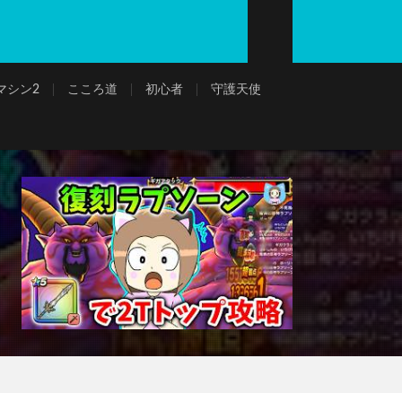
マシン2
こころ道
初心者
守護天使