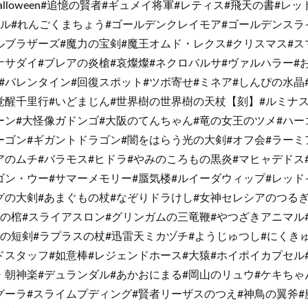
alloween#追憶の賢者#ギュメイ将軍#レティス#飛天の書#レ
ダル#れんごくまちょう#ゴールデンクレイモア#ゴールデンスラ
ルブラザーズ#魔力の宝剣#魔王オムド・レクス#クリスマス#ス
ナサダイ#ブレアの炎槍#哀燦燦#ネクロバルサ#ヴァルハラー#
#バレンタイン#回復スポット#ツボ寄せ#ミネア#しんぴの水晶
覚醒千里行#いどまじん#世界樹の世界樹の天杖【刻】#ルミナ
ーン#大怪像ガドンゴ#大阪のてんちゃん#竜の女王のツメ#ハー
ーゴン#ギガントドラゴン#闇をはらう光の大剣#オフ会#ラーミ
アのムチ#バラモス#ヒドラ#やみのころもの黒炎#マヒャデドス
ゴン・ウー#サマーメモリー#蜃気楼#ルイーダウィップ#レッド
グの大剣#あまぐもの杖#なぞりドラけし#女神セレシアのつる
使の棺#スライアスロン#グリンガムの三竜鞭#やつざきアニマル
竜の短剣#ラプラスの杖#迅雷天ミカヅチ#ようじゅつし#にくき
ドスタッフ#如意棒#レジェンドホース#大猿#ホイポイカプセル
・朝神楽#デュランダル#あかおにまる#岡山のリュウ#ケキちゃ
グーラ#スライムプディング#賢者リーザスのつえ#神鳥の翼斧#