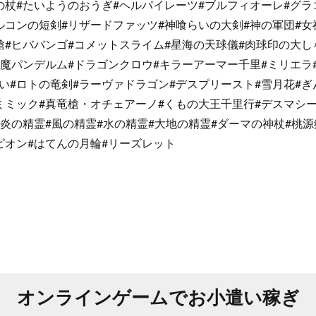
の杖#たいようのおうぎ#ヘルパイレーツ#ブルフィオーレ#グラ
ルコンの短剣#リザードファッツ#神喰らいの大剣#神の軍団#女
槍#ヒババンゴ#コメットスライム#星海の天球儀#肉球印の大し
病魔パンデルム#ドラゴンクロウ#キラーアーマー千里#ミリエラ
い#ロトの竜剣#ラーヴァドラゴン#デスプリースト#雪月花#ぎ
ミミック#真竜槍・オチェアーノ#くもの大王千里行#デスマシー
#炎の精霊#風の精霊#水の精霊#大地の精霊#ダーマの神杖#桃源
ピオン#はてんの月輪#リーズレット
オンラインゲームでお小遣い稼ぎ