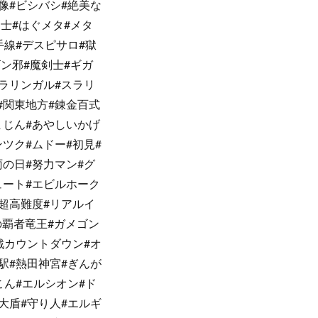
像#ビシバシ#絶美な
剣士#はぐメタ#メタ
手線#デスピサロ#獄
ゴン邪#魔剣士#ギガ
スラリンガル#スラリ
#関東地方#錬金百式
まじん#あやしいかげ
ツク#ムドー#初見#
雨の日#努力マン#グ
ュート#エビルホーク
#超高難度#リアルイ
の覇者竜王#ガメゴン
戦カウントダウン#オ
駅#熱田神宮#ぎんが
こん#エルシオン#ド
大盾#守り人#エルギ