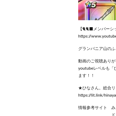
【🐈🐈‍⬛メンバー
https://www.youtub
グランバニア山のふ
動画のご視聴ありが
youtubeレベ
ます！！
★ひなさん。総合リ
https://lit.link/hinay
情報参考サイト みんドラ 
ドラクエウォーク攻略w