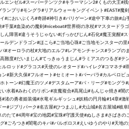
タルエンゼル#スーパーテンツク#キラーマシン2#くもの大王#残
ランプリ#モングラ#リアルウォーキングイベント#EAST#魔
イ#においぶくろ#奇跡#神引き#バリゲーン#途中下車の旅#山
#千葉#血染めの魔剣#niceboat#世界樹の氷杖#マスタードラ
うしん障害#違うそうじゃない#げっかびじん#石化#魔王覚醒#
ゴールデンドラゴン#ほこら#ご当地心珠#ご当地モンスターの里
ンバ#オーロラの杖#大地のエルフ#レアモンチャンス#ランプの
#高難度#だいまじん#てっきゅうまじん#ラミアスのつるぎ#テン
ェルロッド#グラコス#天使のレオタード#ハイレグ#コマネチ#
ョン#新大久保#フルオート#セミオート#バーバラ#カルベロビ
マホトーン#幻魔王のツメ#デスタムーア#パ・リーグ#モングラ
ぶない水着#みわくのリボン#攻魔複合#高尾山#もんじゃ焼き#闇
葵#渚の勇者姫装備#水竜ギルギッシュ#妖精の円月輪#14章#激
ドー#ジブリパーク#名古屋#ひつまぶし#犬山城#名古屋城#岐阜
のたて#4周年#宝の地図#宝珠#守護天使#ぬしさま#さばきの
ング#ごろつき#闇竜のキバ#バルボロス#えいゆうのやり#天地の