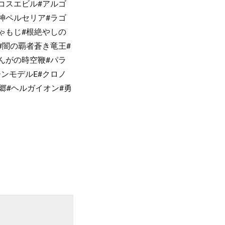
コスエビル#アルゴ
神ペルセリア#ラゴ
ゃもじ#根絶やしの
#闇の覇者蒼き竜王#
んがの時空鞭#パラ
ンモデルE#クロノ
郷#ヘルガイオン#勇