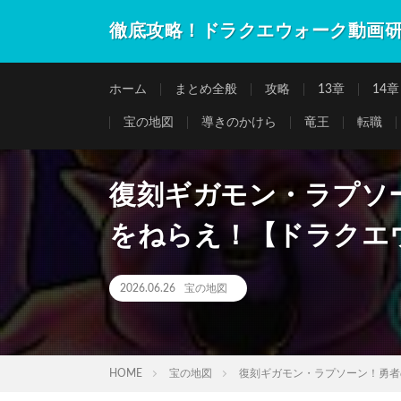
徹底攻略！ドラクエウォーク動画
ホーム
まとめ全般
攻略
13章
14章
宝の地図
導きのかけら
竜王
転職
復刻ギガモン・ラプソ
をねらえ！【ドラクエウォ
2026.06.26
宝の地図
HOME
宝の地図
復刻ギガモン・ラプソーン！勇者の