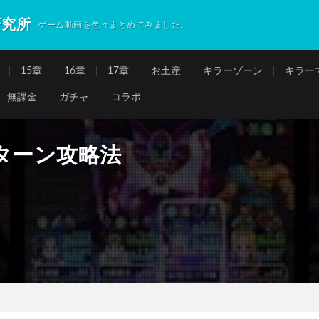
研究所
ゲーム動画を色々まとめてみました。
15章
16章
17章
お土産
キラーゾーン
キラー
無課金
ガチャ
コラボ
1ターン攻略法