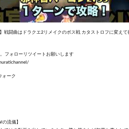
】戦闘曲はドラクエ2リメイクのボス戦 カタストロフに変えて
てます。フォローリツイートお願いします
muratichannel/
ウォーク
Wの流儀】