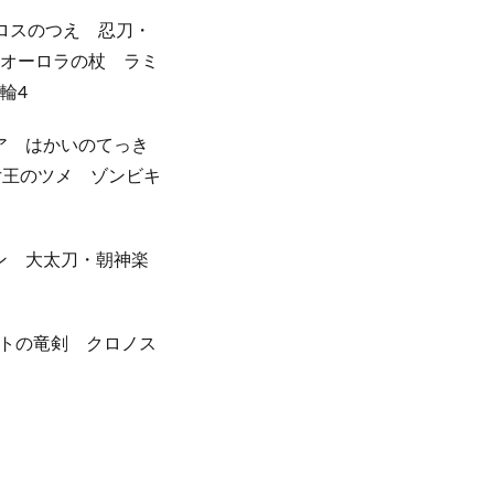
ロスのつえ 忍刀・
 オーロラの杖 ラミ
輪4
ア はかいのてっき
女王のツメ ゾンビキ
ン 大太刀・朝神楽
トの竜剣 クロノス