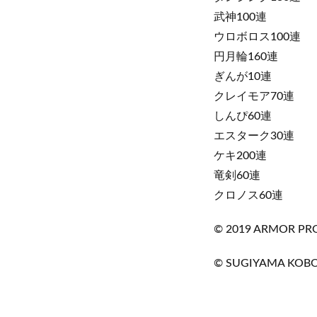
武神100連
ウロボロス100連
円月輪160連
ぎんが10連
クレイモア70連
しんぴ60連
エスターク30連
ケキ200連
竜剣60連
クロノス60連
©︎ 2019 ARMOR PRO
©︎ SUGIYAMA KOB