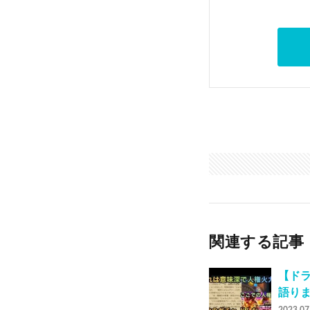
関連する記事
【ドラ
語り