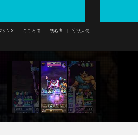
マシン2
こころ道
初心者
守護天使