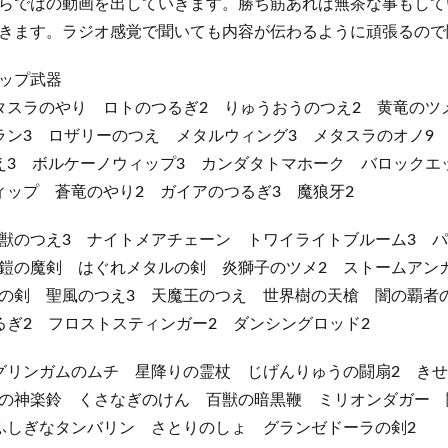
らではの動画を出していきます。勝ち筋あれば無茶な事もして
きます。ラジオ感覚で聞いても内容が伝わるように頑張るので
ップ武器
タスラのやり ロトのつるぎ2 りゅうおうのつえ2 黄竜のツ
ラン3 ロザリーのつえ メタルウィング3 メタスラのオノ9
え3 ボルケーノウィップ3 カンダタトマホーク バロックエ
ィップ 蒼竜のやり2 ガイアのつるぎ3 魔狼牙2
獣のつえ3 ナイトメアチェーン トワイライトブルーム3 
鎧の魔剣 はぐれメタルの剣 炎獅子のツメ2 ストームアン
の剣 聖風のつえ3 天魔王のつえ 世界樹の天槍 闇の覇者
るぎ2 フロストスティンガー2 ダンシングロッド2
グリンガムのムチ 星降りの霊杖 じげんりゅうの闘扇2 きせ
の神楽鈴 くさなぎのけん 百獣の暗黒鞭 ミリオンダガー
ふしぎなタンバリン さとりのしょ グランゼドーラの剣2