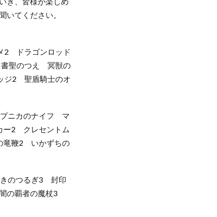
いき、皆様が楽しめ
聞いてください。
メ2 ドラゴンロッド
 書聖のつえ 冥獣の
ッジ2 聖盾騎士のオ
パプニカのナイフ マ
カー2 クレセントム
の竜鞭2 いかずちの
きのつるぎ3 封印
 闇の覇者の魔杖3