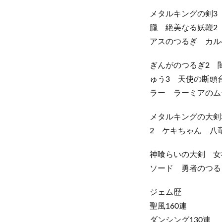
メタルキングの剣3
朧 絶美なる妖鞭2
アスのつるぎ カル
ぎんがのつるぎ2 
ゅう3 天使の断頭
ラー ラーミアのム
メタルキングの大剣
2 ケキちゃん 八
神喰らいの大剣 女
ソード 勇者のつる
ジェム歴
聖風160連
ダンシング130連