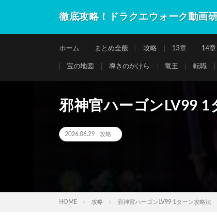
徹底攻略！ドラクエウォーク動画
ホーム
まとめ全般
攻略
13章
14章
宝の地図
導きのかけら
竜王
転職
邪神官ハーゴンLV99 
2026.06.29
攻略
HOME
攻略
邪神官ハーゴンLV99 1ターン攻略法