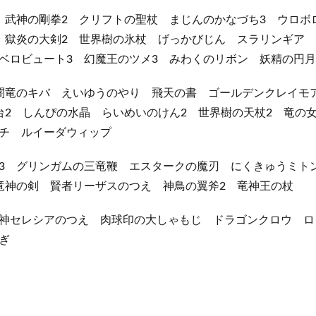
 武神の剛拳2 クリフトの聖杖 まじんのかなづち3 ウロボ
 獄炎の大剣2 世界樹の氷杖 げっかびじん スラリンギア
ベロビュート3 幻魔王のツメ3 みわくのリボン 妖精の円月
闇竜のキバ えいゆうのやり 飛天の書 ゴールデンクレイモ
台2 しんぴの水晶 らいめいのけん2 世界樹の天杖2 竜の
チ ルイーダウィップ
3 グリンガムの三竜鞭 エスタークの魔刃 にくきゅうミト
竜神の剣 賢者リーザスのつえ 神鳥の翼斧2 竜神王の杖
神セレシアのつえ 肉球印の大しゃもじ ドラゴンクロウ ロ
ぎ