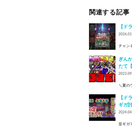
関連する記事
【ド
2026.01
チャンネル
ぎんが
たて
2023.09
＼夏のウ
【ド
ギガ
2024.04
並ギガで