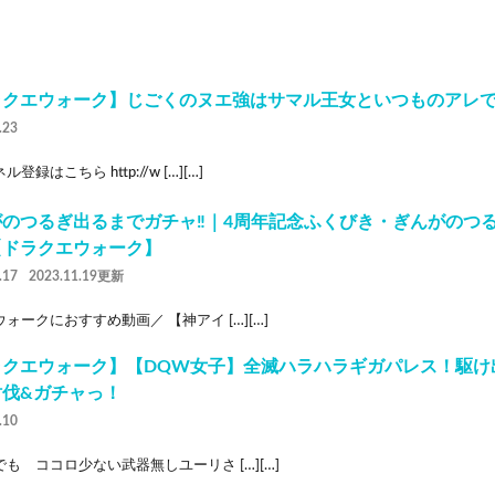
ラクエウォーク】じごくのヌエ強はサマル王女といつものアレ
.23
登録はこちら http://w […][…]
のつるぎ出るまでガチャ‼︎｜4周年記念ふくびき・ぎんがのつ
【ドラクエウォーク】
.17
2023.11.19更新
ォークにおすすめ動画／ 【神アイ […][…]
ラクエウォーク】【DQW女子】全滅ハラハラギガパレス！駆け
討伐&ガチャっ！
.10
も ココロ少ない武器無しユーリさ […][…]