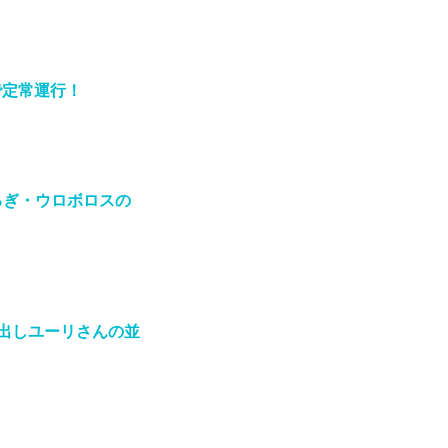
で定常運行！
るぎ・ウロボロスの
出しユーリさんの並