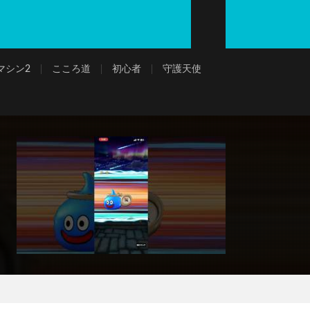
マシン2
こころ道
初心者
守護天使