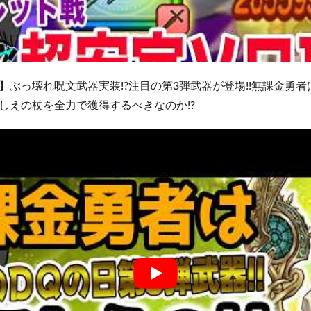
】ぶっ壊れ呪文武器実装!?注目の第3弾武器が登場!!無課金勇
しえの杖を全力で獲得するべきなのか!?