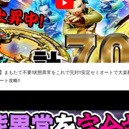
】まもたて不要!状態異常をこれで完封!!安定セミオートで大楽勝
ト攻略!!