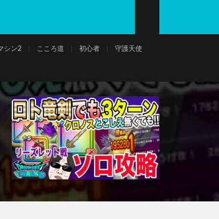
マシン2
こころ道
初心者
守護天使