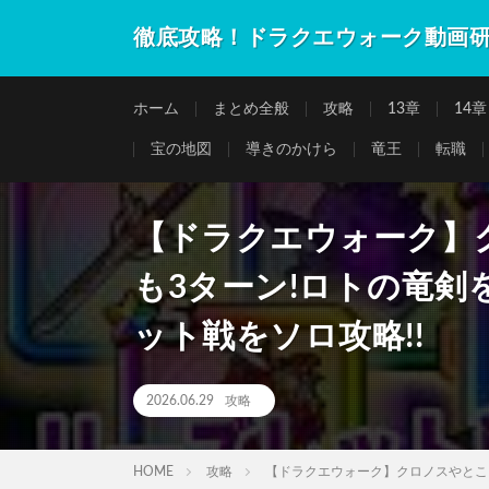
徹底攻略！ドラクエウォーク動画
ホーム
まとめ全般
攻略
13章
14章
宝の地図
導きのかけら
竜王
転職
【ドラクエウォーク】
も3ターン!ロトの竜
ット戦をソロ攻略!!
2026.06.29
攻略
HOME
攻略
【ドラクエウォーク】クロノスやとこ