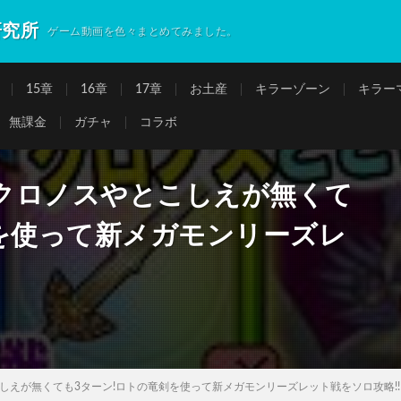
研究所
ゲーム動画を色々まとめてみました。
15章
16章
17章
お土産
キラーゾーン
キラー
無課金
ガチャ
コラボ
クロノスやとこしえが無くて
剣を使って新メガモンリーズレ
しえが無くても3ターン!ロトの竜剣を使って新メガモンリーズレット戦をソロ攻略!!