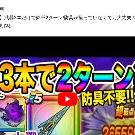
画＝＝
】武器3本だけで簡単2ターン!防具が揃っていなくても大丈夫!
略!!