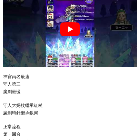
神官兩名最速
守人第三
魔劍最慢
守人大媽杖繼承紅杖
魔劍時針繼承銀河
正常流程
第一回合