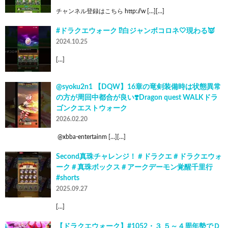
チャンネル登録はこちら http://w […][…]
#ドラクエウォーク ⁉️白ジャンボコロネ🤍現わる👿
2024.10.25
[…]
@syoku2n1 【DQW】16章の竜剣装備時は状態異常
の方が周回中都合が良い❣️Dragon quest WALKドラ
ゴンクエストウォーク
2026.02.20
⁠ ​​@xbba-entertainm […][…]
Second真珠チャレンジ！＃ドラクエ＃ドラクエウォ
ーク＃真珠ボックス＃アークデーモン覚醒千里行
#shorts
2025.09.27
[…]
【ドラクエウォーク】#1052・３ ５～４周年勢でＤ