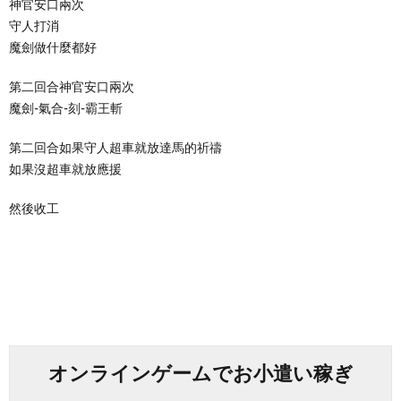
神官安口兩次
守人打消
魔劍做什麼都好
第二回合神官安口兩次
魔劍-氣合-刻-霸王斬
第二回合如果守人超車就放達馬的祈禱
如果沒超車就放應援
然後收工
オンラインゲームでお小遣い稼ぎ