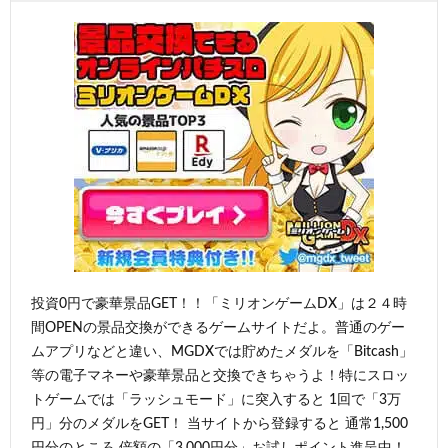
投資0円で豪華景品GET！！「ミリオンゲームDX」は２４時
間OPENの景品交換ができるゲームサイトだよ。普通のゲー
ムアプリなどと違い、MGDXでは貯めたメダルを「Bitcash」
等の電子マネーや豪華景品と交換できちゃうよ！特にスロッ
トゲームでは「ラッシュモード」に突入すると 1回で「3万
円」分のメダルをGET！ 当サイトから登録すると 通常1,500
円分のところ 倍額の「3,000円分」お試しポイント進呈中！