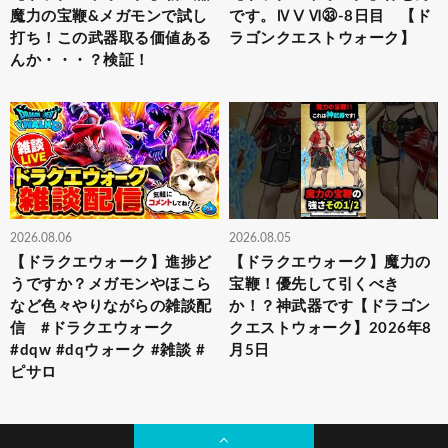
魔力の宝鞭&メガモンで試し
です。ⅣⅤⅥ㉝-8日目 【ド
打ち！この武器取る価値ある
ラゴンクエストウォーク】
んか・・・？検証！
2026.08.06
2026.08.05
【ドラクエウォーク】進捗ど
【ドラクエウォーク】魔力の
うですか？メガモンやほこら
宝鞭！優先して引くべき
など色々やりながらの雑談配
か！？神武器です【ドラゴン
信 #ドラクエウォーク
クエストウォーク】2026年8
#dqw #dqウォーク #雑談 #
月5日
ピサロ