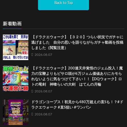
Back to Top
新着動画
【ドラクエウォーク】【３２０】つらい状況でガチャに
逃げました 自分の思いを語りながらガチャ動画を投稿
しました（閲覧注意）
2026.08.07
【ドラクエウォーク】200連天井覚悟のジェム投入！魔
力の宝鞭よりもピサロ頭が6万ジェム価値ありにカモら
れないように気をつけて下さい！！【DQウォーク】ロ
トの竜剣 神喰らいの大剣 はてんの月輪
2026.08.07
ドラゴンコープス！初見から480万超えの直Sも！？#ド
ラクエウォーク #直S狙い #ワンパン
2026.08.07