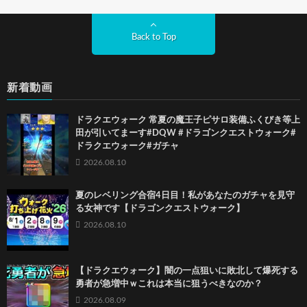
Back to Top
新着動画
ドラクエウォーク 常夏の魔王子ピサロ装備ふくびき等上
田が引いてまーす#DQW #ドラゴンクエストウォーク#
ドラクエウォーク#ガチャ
2026.08.10
夏のレベリング合宿4日目！私があなたのガチャを見守
る女神です【ドラゴンクエストウォーク】
2026.08.10
【ドラクエウォーク】闇の一点狙いに敗北して爆死する
勇者が急増中ｗこれは本当に狙うべきなのか？
2026.08.09