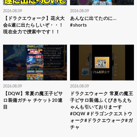
2026.08.09
2026.08.09
【ドラクエウォーク】花火大
あんなに出てたのに…
会&遂に出たらしいぞ・・！
#shorts
現在全力で捜索中です！！
2026.08.09
2026.08.09
【DQW】常夏の魔王子ピサ
ドラクエウォーク 常夏の魔王
ロ装備ガチャ チケット20連
子ピサロ装備ふくびきちえち
目
ゃんも引いておりまーす
#DQW #ドラゴンクエストウ
ォーク#ドラクエウォーク#ガ
チャ