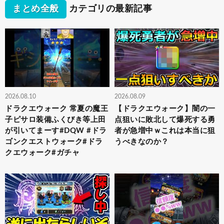
まとめ全般
カテゴリの最新記事
2026.08.10
2026.08.09
ドラクエウォーク 常夏の魔王
【ドラクエウォーク】闇の一
子ピサロ装備ふくびき等上田
点狙いに敗北して爆死する勇
が引いてまーす#DQW #ドラ
者が急増中ｗこれは本当に狙
ゴンクエストウォーク#ドラ
うべきなのか？
クエウォーク#ガチャ