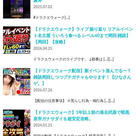
翼斧
2025.07.02
#ドラクエウォーク[…]
【ドラクエウォーク】ライブ 振り返り リアルイベン
ト名古屋 ういろう食べる レベル60まで周回 雑談】
【周回】【攻略】
2026.04.25
ドラクエウォークのライブです。 ↓順番は […][…]
【ドラクエウォーク配信】新イベント進んでるー？
雑談周回しつつプチガチャもやります！【ひなさん
ゲ。】
2026.07.26
【配信の注意事項】 ※荒らし行為・鳩行為 […][…]
【ドラクエウォーク】1年以上前の過去武器で暗黒
皇帝ガナサダイを超安定攻略。
2024.01.21
前回の動画 【ドラクエウォーク】暗黒皇帝 […][…]