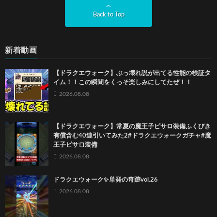
Back to Top
新着動画
【ドラクエウォーク】ぶっ壊れ説が出てる性能の検証タ
イム！！この瞬間をくっそ楽しみにしてたぜ！！
2026.08.08
【ドラクエウォーク】常夏の魔王子ピサロ装備ふくびき
有償含む40連引いてみた2#ドラクエウォークガチャ#魔
王子ピサロ装備
2026.08.08
ドラクエウォーク✨単発の奇跡vol.26
2026.08.08