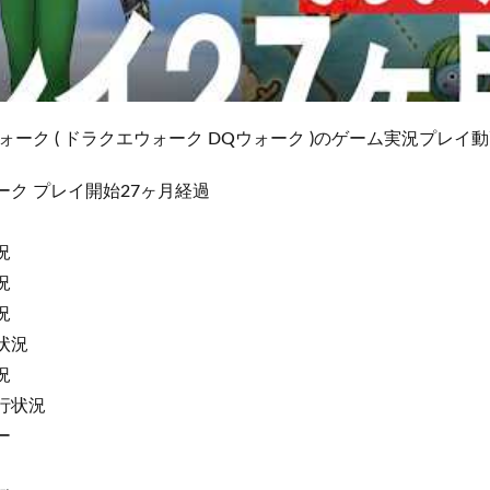
ーク ( ドラクエウォーク DQウォーク )のゲーム実況プレイ
ォーク プレイ開始27ヶ月経過
況
況
況
持状況
況
進行状況
ー