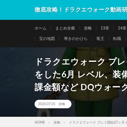
徹底攻略！ドラクエウォーク動画
ホーム
まとめ全般
攻略
13章
14章
宝の地図
導きのかけら
竜王
転職
ドラクエウォーク プレ
をした6月 レベル、装
課金額など DQウォー
2026.07.01
攻略
HOME
攻略
ドラクエウォーク プレイ開始27ヶ月