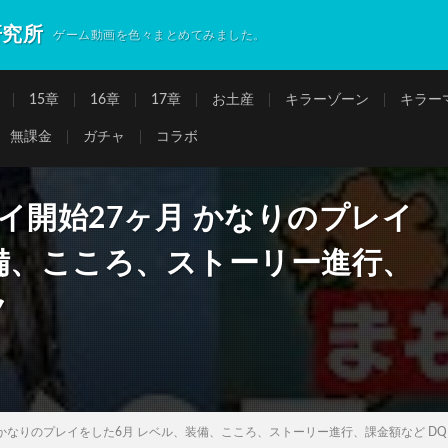
研究所
ゲーム動画を色々まとめてみました。
15章
16章
17章
お土産
キラーゾーン
キラー
無課金
ガチャ
コラボ
イ開始27ヶ月 かなりのプレイ
備、こころ、ストーリー進行、
ク
 かなりのプレイをした6月 レベル、装備、こころ、ストーリー進行、課金額など D