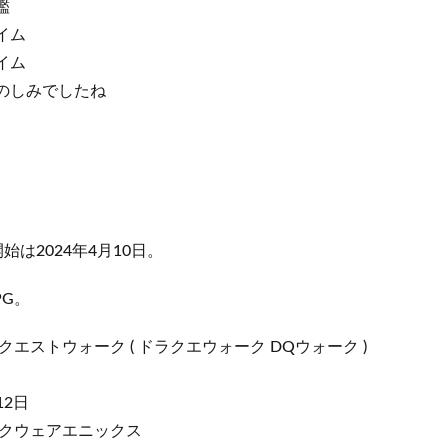
鑑
ライム
ライム
たのしみでしたね
始は2024年4月10日。
PG。
エストウォーク ( ドラクエウォーク DQウォーク )
d
12日
クウェアエニックス