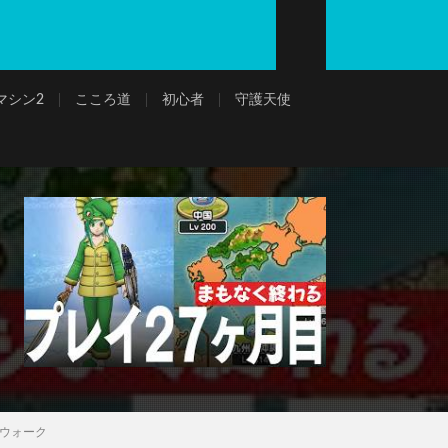
マシン2
こころ道
初心者
守護天使
Qウォーク