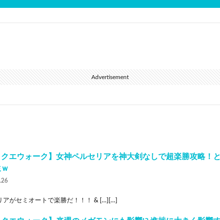
Advertisement
ラクエウォーク】女神ペルセリアを神大剣なしで超楽勝攻略！
生ｗ
.26
アがセミオートで楽勝だ！！！ & […][…]