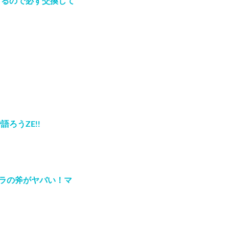
するので必ず交換して
ろうZE!!
スラの斧がヤバい！マ