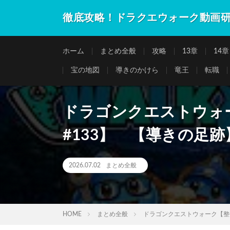
徹底攻略！ドラクエウォーク動画
ホーム
まとめ全般
攻略
13章
14章
宝の地図
導きのかけら
竜王
転職
ドラゴンクエストウォ
#133】 【導きの足
2026.07.02
まとめ全般
HOME
まとめ全般
ドラゴンクエストウォーク【整