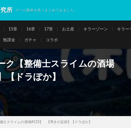
研究所
ゲーム動画を色々まとめてみました。
15章
16章
17章
お土産
キラーゾーン
キラー
無課金
ガチャ
コラボ
ーク【整備士スライムの酒場
跡】【ドラぽか】
備士スライムの酒場#133】 【導きの足跡】【ドラぽか】