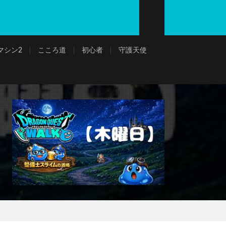
マシン2
こころ道
初心者
守護天使