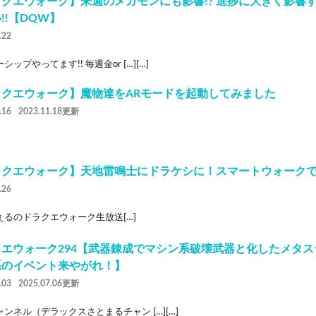
クエウォーク】来週のメガモンにも影響!? 進捗に大きく影響
!!【DQW】
.22
シップやってます!! 毎週金or […][…]
ラクエウォーク】魔物達をARモードを起動してみました
.16
2023.11.18更新
クエウォーク】天地雷鳴士にドラケシに！スマートウォークで語
.26
ぇるのドラクエウォーク生放送[…]
クエウォーク294【武器錬成でマシン系破壊武器と化したメタ
系のイベント来やがれ！】
.03
2025.07.06更新
ンネル（デラックスさとまるチャン […][…]