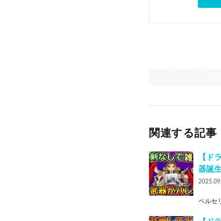
関連する記事
【ド
器誕
2025.09
ペルセリ