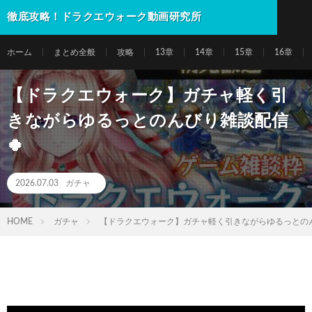
徹底攻略！ドラクエウォーク動画研究所
ホーム
まとめ全般
攻略
13章
14章
15章
16章
【ドラクエウォーク】ガチャ軽く引
きながらゆるっとのんびり雑談配信
🍀
2026.07.03
ガチャ
HOME
ガチャ
【ドラクエウォーク】ガチャ軽く引きながらゆるっとのん