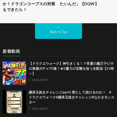
か！ドラゴンコープスの対策
たいんだ」【DQW】
もできたら！
Back to Top
新着動画
【ドラクエウォーク】神引きくる！？常夏の魔王子ピサ
ロ装備ガチャ70連！★5魔力の宝鞭を狙う生配信【21時
～】
2026.08.07
継承玉抜きチャレンジpart3 果たして抜けるのか！ #
ドラクエウォーク#継承玉抜きチャレンジ#なかまモンス
ター
2026.08.07