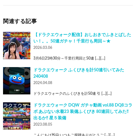
関連する記事
【ドラクエウォーク配信】おしおきでふきとばした
い！。。50連ガチャ！千里行も周回～★
2026.03.06
3月6日21時30分～千里行周回と50連 […][…]
ドラクエウォーク ふくびきを計50連引いてみた
240408
2024.04.08
ドラクエウォークのふくびきを計50連 引 […][…]
ドラクエウォーク DQW ガチャ動画 vol.88 DQ8コラ
ボ あぶない水着23 装備ふくびき 80連回してみた‼️
出るか‼️ 星５装備
2023.08.05
こんにちは👋😃 いつもご視聴ありがとうご […][…]