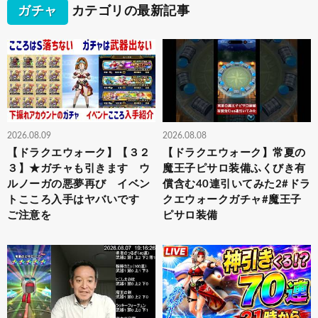
ガチャ
カテゴリの最新記事
2026.08.09
2026.08.08
【ドラクエウォーク】【３２
【ドラクエウォーク】常夏の
３】★ガチャも引きます ウ
魔王子ピサロ装備ふくびき有
ルノーガの悪夢再び イベン
償含む40連引いてみた2#ドラ
トこころ入手はヤバいです
クエウォークガチャ#魔王子
ご注意を
ピサロ装備