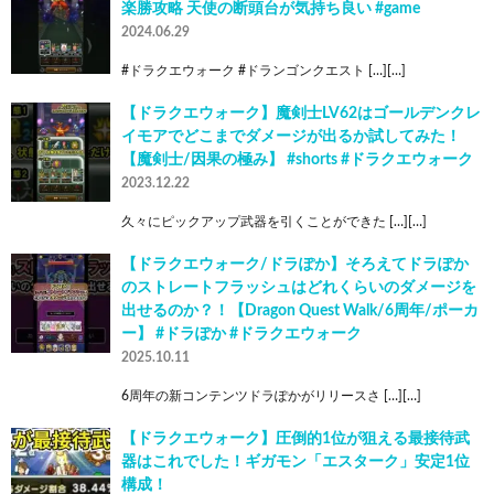
楽勝攻略 天使の断頭台が気持ち良い #game
2024.06.29
#ドラクエウォーク #ドランゴンクエスト […][…]
【ドラクエウォーク】魔剣士LV62はゴールデンクレ
イモアでどこまでダメージが出るか試してみた！
【魔剣士/因果の極み】 #shorts #ドラクエウォーク
2023.12.22
久々にピックアップ武器を引くことができた […][…]
【ドラクエウォーク/ドラぽか】そろえてドラぽか
のストレートフラッシュはどれくらいのダメージを
出せるのか？！【Dragon Quest Walk/6周年/ポーカ
ー】 #ドラぽか #ドラクエウォーク
2025.10.11
6周年の新コンテンツドラぽかがリリースさ […][…]
【ドラクエウォーク】圧倒的1位が狙える最接待武
器はこれでした！ギガモン「エスターク」安定1位
構成！