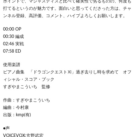
ポイントで、マジャスティスと比べて確実性で劣るものの、何度も
打てるというのが魅力です。面白いと思ってくださった方は、チャ
ンネル登録、高評価、コメント、ハイプよろしくお願いします。
00:00 OP
00:30 編成
02:46 実戦
07:58 ED
使用楽譜
ピアノ曲集 「ドラゴンクエストⅪ」過ぎ去りし時を求めて オフ
ィシャル・スコア・ブック
すぎやまこういち 監修
作曲：すぎやまこういち
編曲：今村康
出版：kmp(有)
●声
VOICEVOX:玄野武宏