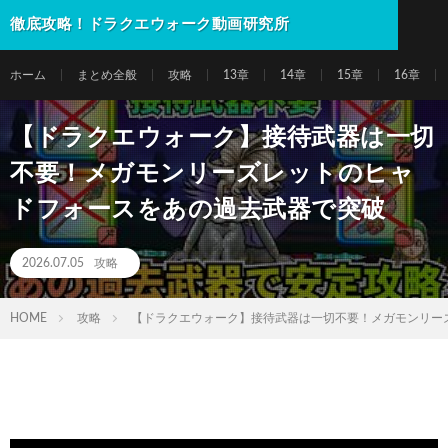
徹底攻略！ドラクエウォーク動画研究所
ホーム
まとめ全般
攻略
13章
14章
15章
16章
【ドラクエウォーク】接待武器は一切
不要！メガモンリーズレットのヒャ
ドフォースをあの過去武器で突破
2026.07.05
攻略
HOME
攻略
【ドラクエウォーク】接待武器は一切不要！メガモンリー