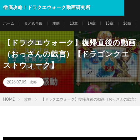
徹底攻略！ドラクエウォーク動画研究所
ホーム
まとめ全般
攻略
13章
14章
15章
16章
【ドラクエウォーク】復帰直後の動画
（おっさんの戯言）【ドラゴンクエ
ストウォーク】
2026.07.05
攻略
HOME
攻略
【ドラクエウォーク】復帰直後の動画（おっさんの戯言）