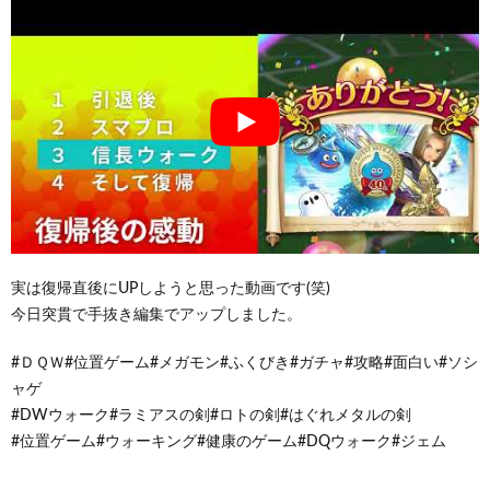
実は復帰直後にUPしようと思った動画です(笑)
今日突貫で手抜き編集でアップしました。
#ＤＱＷ#位置ゲーム#メガモン#ふくびき#ガチャ#攻略#面白い#ソシ
ャゲ
#DWウォーク#ラミアスの剣#ロトの剣#はぐれメタルの剣
#位置ゲーム#ウォーキング#健康のゲーム#DQウォーク#ジェム