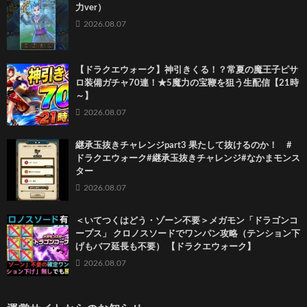
力ver）
2026.08.07
【ドラクエウォーク】神引きくる！？常夏の魔王子ピサ
ロ装備ガチャ70連！★5魔力の宝鞭を狙う生配信【21時
～】
2026.08.07
継承玉抜きチャレンジpart3 果たして抜けるのか！ #
ドラクエウォーク#継承玉抜きチャレンジ#なかまモンス
ター
2026.08.07
＜いてつくはどう・ゾーン不要＞メガモン「ドラゴンコ
ープス」 クロノスソードでワンパン攻略（テンション下
げもバフ延長も不要） 【ドラクエウォーク】
2026.08.07