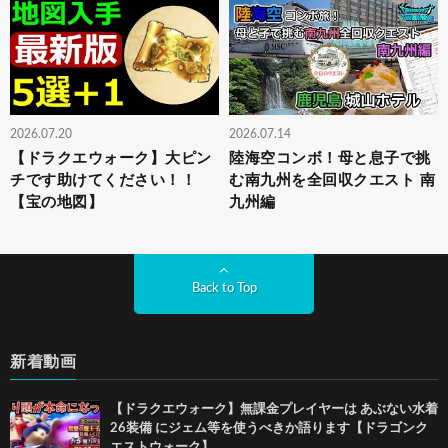
2026.07.20
2026.07.14
【ドラクエウォーク】大ピン
陸海空コンボ！母と息子で挑
チです助けてください！！
む南九州を全回収クエスト 南
【宝の地図】
九州編
Back to Top
新着動画
【ドラクエウォーク】無課金プレイヤーは あぶない水着
26装備 にジェム等を使うべきか語ります【ドラゴンク
エストウォーク】