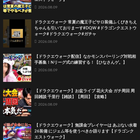
2026.08.09
ドラクエウォーク 常夏の魔王子ピサロ装備ふくびきちえ
ちゃんも引いておりまーす#DQW #ドラゴンクエストウ
ォーク#ドラクエウォーク#ガチャ
2026.08.09
【ドラクエウォーク配信】なかモンスパーリング対戦相
手募集！Nリーグ式の練習する！【ひなさんゲ。】
2026.08.09
【ドラクエウォーク】お盆ライブ 花火大会 ガチ周回 周
回雑談 千里行【雑談】【周回】【攻略】
2026.08.09
【ドラクエウォーク】無課金プレイヤーは あぶない水着
26装備 にジェム等を使うべきか語ります【ドラゴンク
エストウォーク】