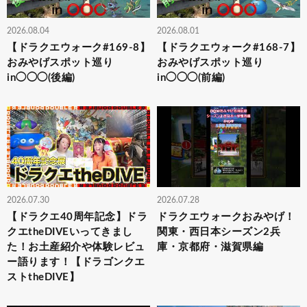
2026.08.04
2026.08.01
【ドラクエウォーク#169-8】
【ドラクエウォーク#168-7】
おみやげスポット巡り
おみやげスポット巡り
in◯◯◯(後編)
in◯◯◯(前編)
2026.07.30
2026.07.28
【ドラクエ40周年記念】ドラ
ドラクエウォークおみやげ！
クエtheDIVEいってきまし
関東・西日本シーズン2兵
た！お土産紹介や体験レビュ
庫・京都府・滋賀県編
ー語ります！【ドラゴンクエ
ストtheDIVE】