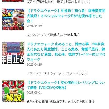
ガチャ59連をします。 散歩と雑談もしま […][…]
【ドラクエウォーク】生放送！初心者、復帰勢質問
大歓迎！スペシャルウォークDAYお疲れ様でした
会！
2024.11.12
↓メンバーシップ登録URL↓ https […][…]
ドラクエウォーク 止めること、諦める事、2年目突
入にあたり再度検討、こころ集め、覚醒千里行、錬
金百式など 新規、初心者、復帰プレイヤー向け DQ
ウォーク
2025.04.29
ドラゴンクエストウォーク ( ドラクエウ […][…]
【ドラクエウォーク】初心者向けレベリングについ
て解説【VOICEVOX実況】
2025.09.01
新規や初心者向けの動画です、次はガチャ動 […][…]