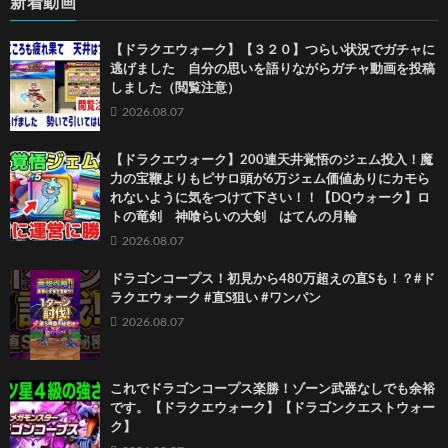
新着動画
【ドラクエウォーク】【３２０】つらい状況でガチャに
逃げました 自分の思いを語りながらガチャ動画を投稿
しました（閲覧注意）
2026.08.07
【ドラクエウォーク】200連天井覚悟のジェム投入！魔
力の宝鞭よりもピサロ頭が6万ジェム価値ありにカモら
れないように気をつけて下さい！！【DQウォーク】ロ
トの竜剣 神喰らいの大剣 はてんの月輪
2026.08.07
ドラゴンコープス！初見から480万超えの直Sも！？#ド
ラクエウォーク #直S狙い #ワンパン
2026.08.07
これでドラゴンコープス楽勝！ゾーン武器なしでも余裕
です。【ドラクエウォーク】【ドラゴンクエストウォー
ク】