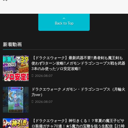
Back to Top
新着動画
【ドラクエウォーク】最新武器不要!!勇者剣も魔王剣も
使わず3ターン攻略!!メガモンドラゴンコープス戦を武器
3本のみ使ったソロ安定攻略!!
2026.08.07
ドラクエウォーク メガモン・ドラゴンコープス（月輪火
力ver）
2026.08.07
【ドラクエウォーク】神引きくる！？常夏の魔王子ピサ
ロ装備ガチャ70連！★5魔力の宝鞭を狙う生配信【21時