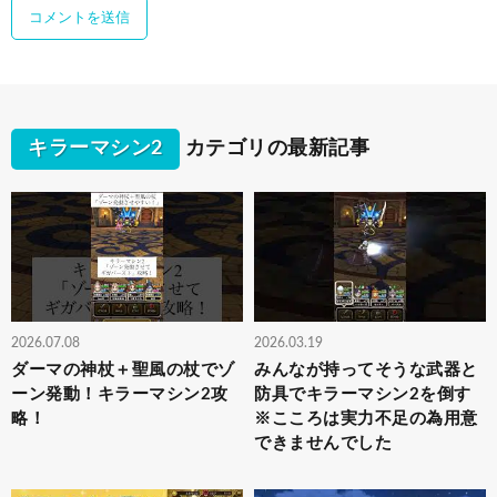
キラーマシン2
カテゴリの最新記事
2026.07.08
2026.03.19
ダーマの神杖＋聖風の杖でゾ
みんなが持ってそうな武器と
ーン発動！キラーマシン2攻
防具でキラーマシン2を倒す
略！
※こころは実力不足の為用意
できませんでした