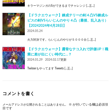
キラーマジンガのSができるまでチャレンジ […][…]
【ドラクエウォーク】錬成テリーの剣４凸VS錬成ル
ビスの剣VSらいじんのやり４凸（最後、乱入あり）
【20242024年4月28日】
2024.05.24
火力対決です。らいじんのやりが５０００台 […][…]
【ドラクエウォーク】露骨なテコ入れで評価UP！職
業に差が出にくい時代に…？
2024.01.29
2024.02.17更新
Twitterもやってます Tweets […][…]
コメントを書く
メールアドレスが公開されることはありません。
※
が付いている欄は必須項
目です