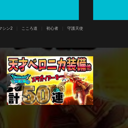
マシン2
こころ道
初心者
守護天使