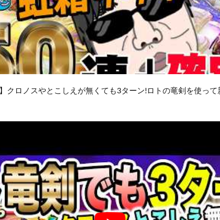
】クロノスやとこしえが無くても3ターン!ロトの竜剣を使って