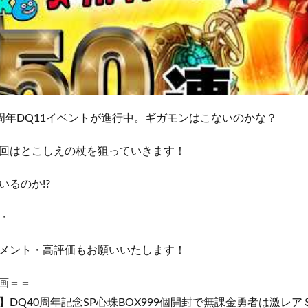
0周年DQ11イベントが進行中。ギガモンはこないのかな？
回はとこしえの杖を狙っていきます！
るのか!?
・
メント・高評価もお願いいたします！
画＝＝
DQ40周年記念SP心珠BOX999個開封で無課金勇者は激レ