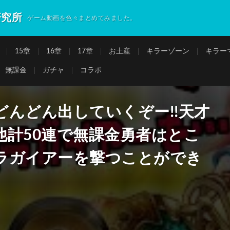
研究所
ゲーム動画を色々まとめてみました。
15章
16章
17章
お土産
キラーゾーン
キラー
無課金
ガチャ
コラボ
んどん出していくぞー!!天才
他計50連で無課金勇者はとこ
ラガイアーを撃つことができ