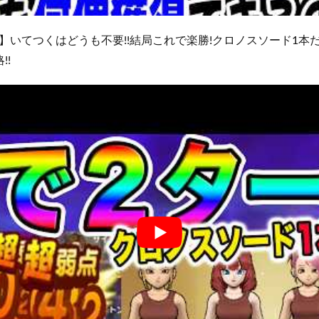
】いてつくはどうも不要!!結局これで楽勝!クロノスソード1本
!!