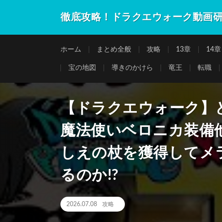
徹底攻略！ドラクエウォーク動画
ホーム
まとめ全般
攻略
13章
14章
宝の地図
導きのかけら
竜王
転職
【ドラクエウォーク】ど
魔法使いベロニカ装備
しえの杖を獲得してメ
るのか!?
2026.07.08
攻略