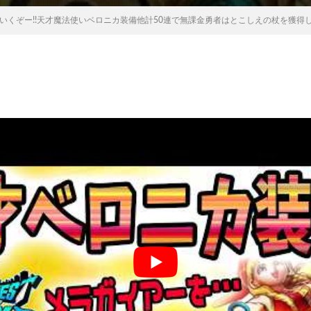
いくぞー!!天才魔法使いベロニカ装備他計50連で無課金勇者はとこしえの杖を獲得し