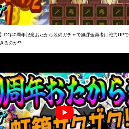
DQ40周年記念おたから装備ガチャで無課金勇者は戦力UPでき
るのか!?