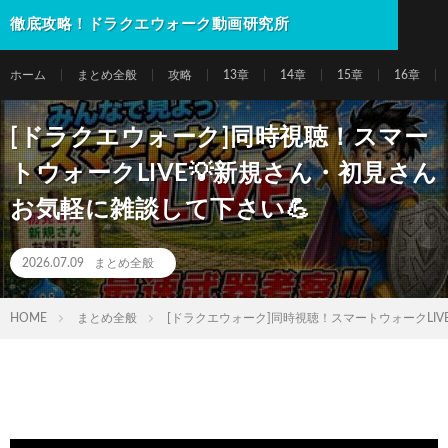
徹底攻略！ドラクエウォーク動画研究所
ホーム
まとめ全般
攻略
13章
14章
15章
16章
[ドラクエウォーク]同時視聴！スマー
トウォークLIVE💡新規さん・初見さん
お気軽に雑談して下さい💪
2026.07.09
まとめ全般
HOME
まとめ全般
[ドラクエウォーク]同時視聴！スマートウォークLIV