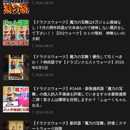
2026.08.05
【ドラクエウォーク】魔力の宝鞭は6万ジェム価値な
し！9月の周年武器が大本命なので後悔しない選択をし
て下さい！！【DQウォーク】ロトの竜剣 神喰らいの
大剣
2026.08.05
【ドラクエウォーク】魔力の宝鞭！優先して引くべき
か！？神武器です【ドラゴンクエストウォーク】2026
年8月5日
2026.08.05
【ドラクエウォーク】#1668・新装備武器「魔力の宝
鞭」の個人的入手価値を評価していきます☆水着装備第
二弾！皆さんは獲得を目指しますか？「ふぉーくちゃん
ねる」
2026.08.05
【ドラクエウォーク】新武器「魔力の宝鞭」評価｜スマ
ートウォーク段階