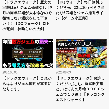
【ドラクエウォーク】魔力の
【DQウォーク】毎日無料ふ
宝鞭は6万ジェム価値なし！9
くびきvol.23は追うべき？当
月の周年武器が大本命なので
たり5武器とジェム撤退ライ
後悔しない選択をして下さ
ン【ゲーム小五郎】
い！！【DQウォーク】ロト
の竜剣 神喰らいの大剣
2026.08.03
2026.08.03
【ドラクエウォーク】これか
【ドラクエウォーク】お許し
らはよりジェム節約が重要に
ください_(._.)_。新武器妄想
なります。
と、はてんの月輪３０００ジ
ェムで１０連！【ドラゴンク
エストウォーク】