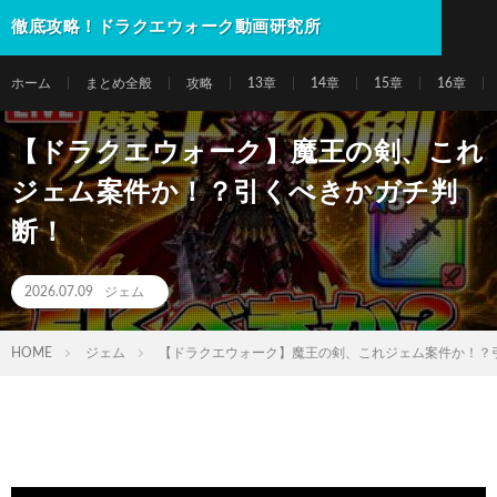
徹底攻略！ドラクエウォーク動画研究所
ホーム
まとめ全般
攻略
13章
14章
15章
16章
【ドラクエウォーク】魔王の剣、これ
ジェム案件か！？引くべきかガチ判
断！
2026.07.09
ジェム
HOME
ジェム
【ドラクエウォーク】魔王の剣、これジェム案件か！？