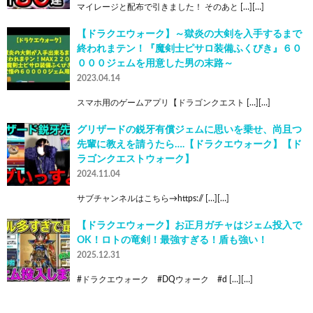
マイレージと配布で引きました！ そのあと […][…]
【ドラクエウォーク】～獄炎の大剣を入手するまで
終われまテン！『魔剣士ピサロ装備ふくびき』６０
０００ジェムを用意した男の末路～
2023.04.14
スマホ用のゲームアプリ【ドラゴンクエスト […][…]
グリザードの鋭牙有償ジェムに思いを乗せ、尚且つ
先輩に教えを請うたら….【ドラクエウォーク】【ド
ラゴンクエストウォーク】
2024.11.04
サブチャンネルはこちら→https:// […][…]
【ドラクエウォーク】お正月ガチャはジェム投入で
OK！ロトの竜剣！最強すぎる！盾も強い！
2025.12.31
#ドラクエウォーク #DQウォーク #d […][…]